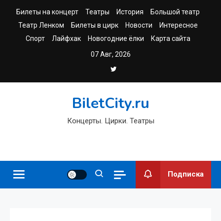
Перейти
Билеты на концерт
Театры
История
Большой театр
к
Театр Ленком
Билеты в цирк
Новости
Интересное
содержимому
Спорт
Лайфхак
Новогодние ёлки
Карта сайта
07 Авг, 2026
BiletCity.ru
Концерты. Цирки. Театры
Подписка