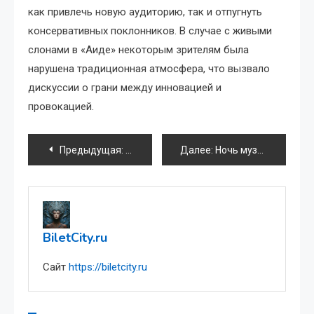
как привлечь новую аудиторию, так и отпугнуть
консервативных поклонников. В случае с живыми
слонами в «Аиде» некоторым зрителям была
нарушена традиционная атмосфера, что вызвало
дискуссии о грани между инновацией и
провокацией.
Навигация
Предыдущая:
Театр имени Маяковского
Далее:
Ночь музыки в Москве – бесплатные концерты по всему городу
по
записям
BiletCity.ru
Сайт
https://biletcity.ru