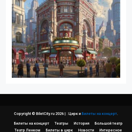
Copyright © BiletCity.ru 2026
|
: Цирк и
Билеты на концерт
.
Билеты на концерт
Театры
История
Большой театр
Театр Ленком
Билеты в цирк
Новости
Интересное