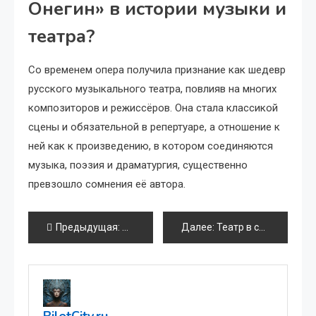
Онегин» в истории музыки и
театра?
Со временем опера получила признание как шедевр
русского музыкального театра, повлияв на многих
композиторов и режиссёров. Она стала классикой
сцены и обязательной в репертуаре, а отношение к
ней как к произведению, в котором соединяются
музыка, поэзия и драматургия, существенно
превзошло сомнения её автора.
Навигация
Предыдущая:
Как театр применяет нейронауку для уп
Далее:
Театр в стиле фризлайт: световые картины вместо декораций
по
записям