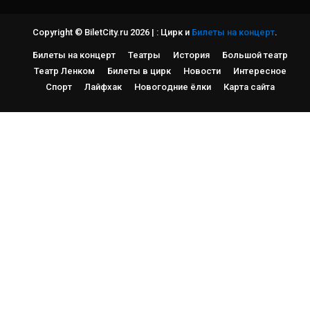
Copyright © BiletCity.ru 2026
|
: Цирк и
Билеты на концерт
.
Билеты на концерт
Театры
История
Большой театр
Театр Ленком
Билеты в цирк
Новости
Интересное
Спорт
Лайфхак
Новогодние ёлки
Карта сайта