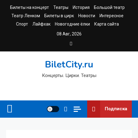
Перейти
Билеты на концерт
Театры
История
Большой театр
к
Театр Ленком
Билеты в цирк
Новости
Интересное
содержимому
Спорт
Лайфхак
Новогодние ёлки
Карта сайта
08 Авг, 2026
BiletCity.ru
Концерты. Цирки. Театры
Подписка