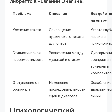
либретто в «Евгении Онегине»
Проблема
Описание
Воздейств
на оперу
Усечение текста
Сокращение
Утрата глуб
пушкинского текста
лирики и
для оперы
психологиз
Стилистическая
Разночтения между
Дисгармони
несовместимость
музыкой и стихом
восприятия 
зрителей и
композитор
Отступление от
Изменение
Ослабление
оригинала
последовательности
драматичес
сцен и диалогов
линии
Психологический