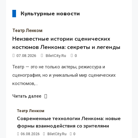
Культурные новости
13.01.2025
Подземное озеро под Большим
театром: миф или реальность?
Театр Ленком
Неизвестные истории сценических
костюмов Ленкома: секреты и легенды
07.08.2026
BiletCity.ru
0
Театр — это не только актеры, режиссура и
сценография, но и уникальный мир сценических
костюмов,…
Читать далее
Театр Ленком
Современные технологии Ленкома: новые
формы взаимодействия со зрителями
06.08.2026
BiletCity.ru
0