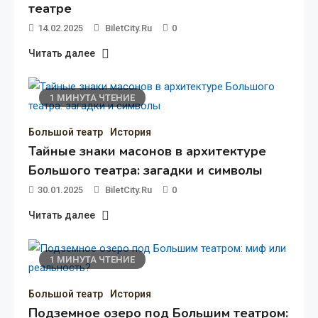
театре
14.02.2025
Опера «Евгений Онегин» в
14.02.2025
BiletCity.ru
0
Большом театре
Читать далее
1 МИНУТА ЧТЕНИЕ
1 МИНУТА ЧТЕНИЕ
Большой театр
История
Большой театр
История
Тайные знаки масонов в архитектуре
Большого театра: загадки и символы
30.01.2025
BiletCity.ru
0
Читать далее
1 МИНУТА ЧТЕНИЕ
Большой театр
История
Подземное озеро под Большим театром:
30.01.2025