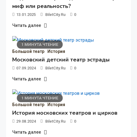
Тайные знаки масонов в
миф или реальность?
13.01.2025
BiletCity.ru
0
архитектуре Большого театра:
загадки и символы
Читать далее
1 МИНУТА ЧТЕНИЕ
1 МИНУТА ЧТЕНИЕ
Большой театр
История
Большой театр
История
Московский детский театр эстрады
07.09.2024
BiletCity.ru
0
Читать далее
1 МИНУТА ЧТЕНИЕ
Большой театр
История
История московских театров и цирков
29.08.2024
BiletCity.ru
0
Читать далее