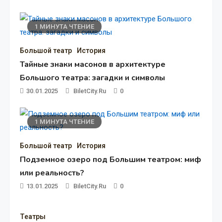
миф или реальность?
13.01.2025
BiletCity.ru
0
1 МИНУТА ЧТЕНИЕ
1 МИНУТА ЧТЕНИЕ
Большой театр
История
Большой театр
История
Московский детский театр эстрады
Тайные знаки масонов в архитектуре
Большого театра: загадки и символы
07.09.2024
BiletCity.ru
0
30.01.2025
BiletCity.ru
0
1 МИНУТА ЧТЕНИЕ
Большой театр
История
Подземное озеро под Большим театром: миф
или реальность?
13.01.2025
BiletCity.ru
0
Театры