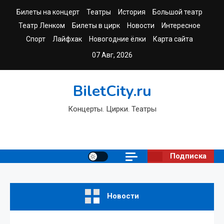
Перейти
Билеты на концерт
Театры
История
Большой театр
к
Театр Ленком
Билеты в цирк
Новости
Интересное
содержимому
Спорт
Лайфхак
Новогодние ёлки
Карта сайта
07 Авг, 2026
BiletCity.ru
Концерты. Цирки. Театры
Подписка
Новости