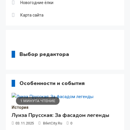
Новогодние ёлки
Карта сайта
Выбор редактора
1 МИНУТА ЧТЕНИЕ
История
Особенности и события
Луиза Прусская: За фасадом легенды
03.11.2025
BiletCity.ru
0
1 МИНУТА ЧТЕНИЕ
1 МИНУТА ЧТЕНИЕ
История
Большой театр
История
Луиза Прусская: За фасадом легенды
Драматические театры
03.11.2025
BiletCity.ru
0
09.03.2025
BiletCity.ru
0