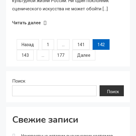
культурной жизни России. Ни один поклонник
сценического искусства не может обойти […]
Читать далее
Пагинация
…
142
Назад
1
141
…
143
177
Далее
записей
Поиск
Поиск
Свежие записи
Неизвестные истории сценических костюмов