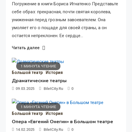
Погружение в книги Бориса Игнатенко Представьте
1 МИНУТА ЧТЕНИЕ
себе образ: прекрасная, почти святая королева,
Большой театр
История
униженная перед грозным завоевателем. Она
Опера «Евгений Онегин» в Большом
умоляет его о пощаде для своей страны, а он
театре
остается непреклонен. Ее сердце…
14.02.2025
BiletCity.ru
0
Читать далее
1 МИНУТА ЧТЕНИЕ
1 МИНУТА ЧТЕНИЕ
Большой театр
История
Большой театр
История
Тайные знаки масонов в архитектуре
Драматические театры
Большого театра: загадки и символы
09.03.2025
BiletCity.ru
0
30.01.2025
BiletCity.ru
0
1 МИНУТА ЧТЕНИЕ
1 МИНУТА ЧТЕНИЕ
Большой театр
История
Большой театр
История
Опера «Евгений Онегин» в Большом театре
Подземное озеро под Большим театром:
14.02.2025
BiletCity.ru
0