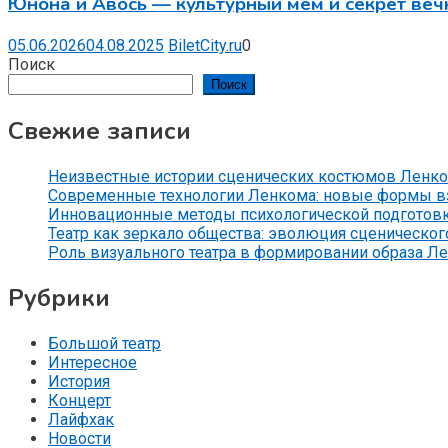
Юнона и Авось — культурный мем и секрет веч
05.06.2026
04.08.2025
BiletCity.ru
0
Поиск
Поиск
Свежие записи
Неизвестные истории сценических костюмов Ленко
Современные технологии Ленкома: новые формы вз
Инновационные методы психологической подготов
Театр как зеркало общества: эволюция сценического
Роль визуального театра в формировании образа Л
Рубрики
Большой театр
Интересное
История
Концерт
Лайфхак
Новости