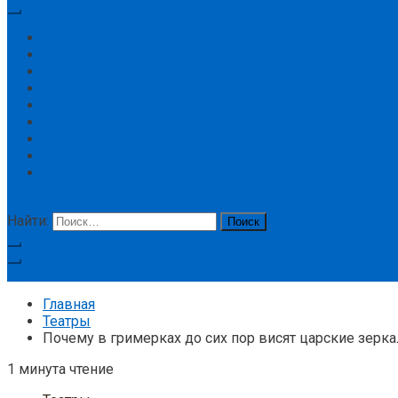
Главная
Концерт
Новости
Цирк
Спорт
История
Большой театр
Театр Ленком
Театр
кнопка режима сайта
Найти:
Подписка
Главная
Театры
Почему в гримерках до сих пор висят царские зерка
1 минута чтение