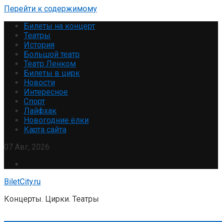
Перейти к содержимому
Билеты на концерт
Театры
История
Большой театр
Театр Ленком
Билеты в цирк
Новости
Интересное
Спорт
Лайфхак
Новогодние ёлки
Карта сайта
07 Авг, 2026
BiletCity.ru
Концерты. Цирки. Театры