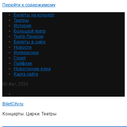
Перейти к содержимому
Билеты на концерт
Театры
История
Большой театр
Театр Ленком
Билеты в цирк
Новости
Интересное
Спорт
Лайфхак
Новогодние ёлки
Карта сайта
06 Авг, 2026
BiletCity.ru
Концерты. Цирки. Театры