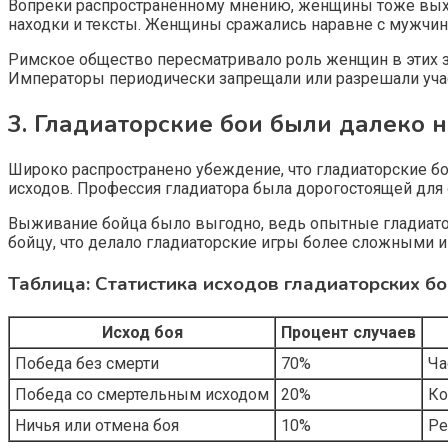
Вопреки распространённому мнению, женщины тоже выхо
находки и тексты. Женщины сражались наравне с мужчина
Римское общество пересматривало роль женщин в этих зр
Императоры периодически запрещали или разрешали уча
3. Гладиаторские бои были далеко 
Широко распространено убеждение, что гладиаторские бо
исходов. Профессия гладиатора была дорогостоящей для 
Выживание бойца было выгодно, ведь опытные гладиатор
бойцу, что делало гладиаторские игры более сложными 
Таблица: Статистика исходов гладиаторских б
Исход боя
Процент случаев
Победа без смерти
70%
Ча
Победа со смертельным исходом
20%
Ко
Ничья или отмена боя
10%
Ре