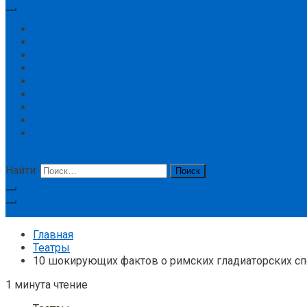
Главная
Концерт
Новости
Цирк
Спорт
История
Большой театр
Театр Ленком
Театр
кнопка режима сайта
Найти:
Подписка
Главная
Театры
10 шокирующих фактов о римских гладиаторских сп
1 минута чтение