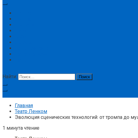
Главная
Концерт
Новости
Цирк
Спорт
История
Большой театр
Театр Ленком
Театр
кнопка режима сайта
Найти:
Подписка
Главная
Театр Ленком
Эволюция сценических технологий: от тромпа до м
1 минута чтение