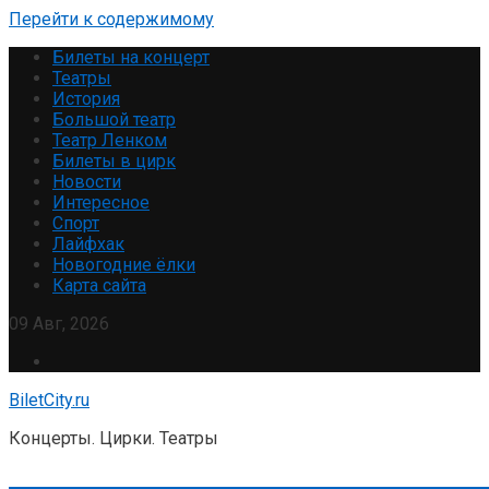
Перейти к содержимому
Билеты на концерт
Театры
История
Большой театр
Театр Ленком
Билеты в цирк
Новости
Интересное
Спорт
Лайфхак
Новогодние ёлки
Карта сайта
09 Авг, 2026
BiletCity.ru
Концерты. Цирки. Театры