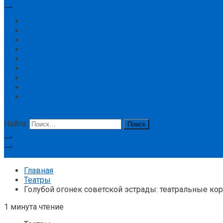
Главная
Концерт
Новости
Цирк
Спорт
История
Большой театр
Театр Ленком
Театр
кнопка режима сайта
Найти:
Подписка
Главная
Театры
Голубой огонек советской эстрады: театральные ко
1 минута чтение