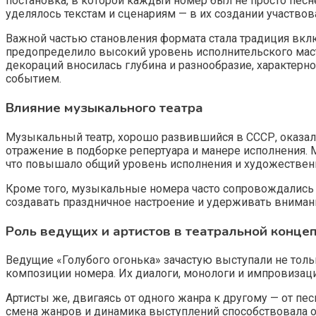
постановка, в которой каждый номер был не просто песн
уделялось текстам и сценариям — в их создании участвов
Важной частью становления формата стала традиция вклю
предопределило высокий уровень исполнительского масте
декораций вносилась глубина и разнообразие, характерно
событием.
Влияние музыкального театра
Музыкальный театр, хорошо развившийся в СССР, оказал
отражение в подборке репертуара и манере исполнения.
что повышало общий уровень исполнения и художествен
Кроме того, музыкальные номера часто сопровождались 
создавать праздничное настроение и удерживать внима
Роль ведущих и артистов в театральной конце
Ведущие «Голубого огонька» зачастую выступали не тол
композиции номера. Их диалоги, монологи и импровизаци
Артисты же, двигаясь от одного жанра к другому — от пе
смена жанров и динамика выступлений способствовала 