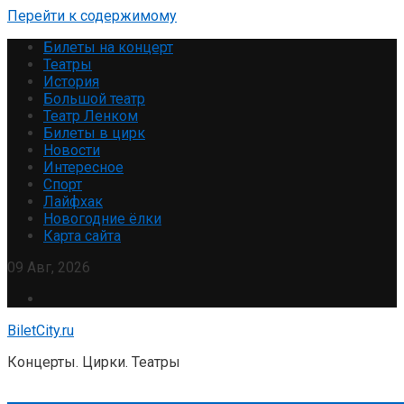
Перейти к содержимому
Билеты на концерт
Театры
История
Большой театр
Театр Ленком
Билеты в цирк
Новости
Интересное
Спорт
Лайфхак
Новогодние ёлки
Карта сайта
09 Авг, 2026
BiletCity.ru
Концерты. Цирки. Театры