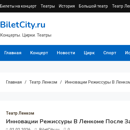
Перейти
Билеты на концерт
Театры
История
Большой театр
Театр Ле
к
содержимому
BiletCity.ru
Концерты. Цирки. Театры
Главная
Концерт
Новости
Цирк
Спорт
И
Главная
Театр Ленком
Инновации Режиссуры В Ленком
Театр Ленком
Инновации Режиссуры В Ленкоме После За
0
02.02.2026
BiletCity.ru