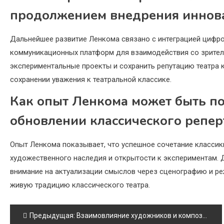
продолжением внедрения иннов
Дальнейшее развитие Ленкома связано с интеграцией цифров
коммуникационных платформ для взаимодействия со зрител
экспериментальные проекты и сохранить репутацию театра 
сохранении уважения к театральной классике.
Как опыт Ленкома может быть по
обновлении классического репер
Опыт Ленкома показывает, что успешное сочетание классик
художественного наследия и открытости к экспериментам. 
внимание на актуализации смыслов через сценографию и ре
живую традицию классического театра.
Навигация
Предыдущая:
Взаимовлияние художников и композиторов Ленкома в стиле театра Захарова