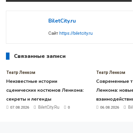
по
записям
BiletCity.ru
Сайт
https://biletcity.ru
Связанные записи
Театр Ленком
Театр Ленком
Неизвестные истории
Современные т
сценических костюмов Ленкома:
Ленкома: новы
секреты и легенды
взаимодействия
BiletCity.ru
Bi
07.08.2026
0
06.08.2026