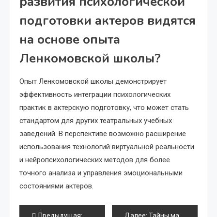
развития психологической
подготовки актеров видятся
на основе опыта
Ленкомовской школы?
Опыт Ленкомовской школы демонстрирует
эффективность интеграции психологических
практик в актерскую подготовку, что может стать
стандартом для других театральных учебных
заведений. В перспективе возможно расширение
использования технологий виртуальной реальности
и нейропсихологических методов для более
точного анализа и управления эмоциональными
состояниями актеров.
Навигация
Предыдущая:
Проведение концертов
Далее:
Тайны материалов: как костюмы Ленкома сохраняют театральные легенды