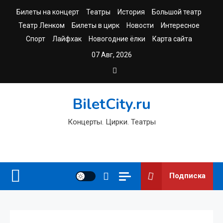
Перейти
Билеты на концерт
Театры
История
Большой театр
к
Театр Ленком
Билеты в цирк
Новости
Интересное
содержимому
Спорт
Лайфхак
Новогодние ёлки
Карта сайта
07 Авг, 2026
BiletCity.ru
Концерты. Цирки. Театры
Подписка