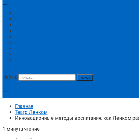
Главная
Концерт
Новости
Цирк
Спорт
История
Большой театр
Театр Ленком
Театр
кнопка режима сайта
Найти:
Подписка
Главная
Театр Ленком
Инновационные методы воспитания: как Ленком ра
1 минута чтение