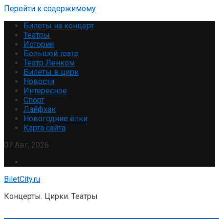
Перейти к содержимому
Билеты на концерт
Театры
История
Большой театр
Театр Ленком
Билеты в цирк
Новости
Интересное
Спорт
Лайфхак
Новогодние ёлки
Карта сайта
07 Авг, 2026
BiletCity.ru
Концерты. Цирки. Театры