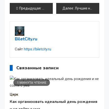
Навигация
Предыдущая:
Цирк Никулина — «Музыка победы»
Далее:
Лучшие номера программы: акробаты, клоуны, дрессировщики
по
записям
BiletCity.ru
Сайт
https://biletcity.ru
Связанные записи
1 МИНУТА ЧТЕНИЕ
Цирк
Как организовать идеальный день рождения