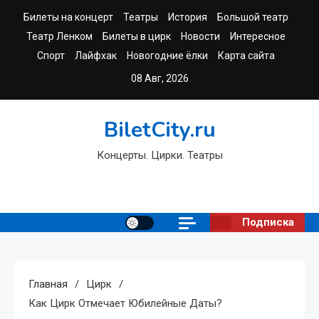
Перейти
Билеты на концерт
Театры
История
Большой театр
к
Театр Ленком
Билеты в цирк
Новости
Интересное
содержимому
Спорт
Лайфхак
Новогодние ёлки
Карта сайта
08 Авг, 2026
BiletCity.ru
Концерты. Цирки. Театры
Подписка
Главная
Цирк
Как Цирк Отмечает Юбилейные Даты?