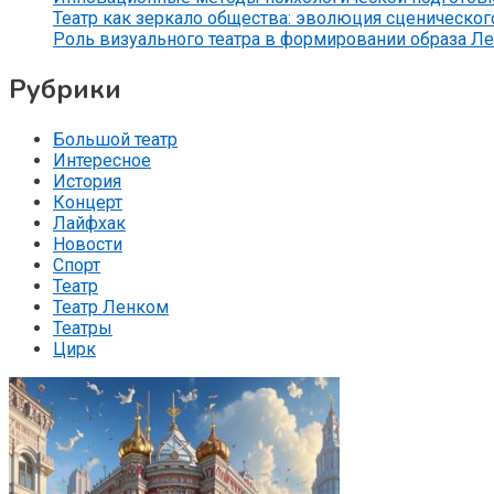
Театр как зеркало общества: эволюция сценического
Роль визуального театра в формировании образа Л
Рубрики
Большой театр
Интересное
История
Концерт
Лайфхак
Новости
Спорт
Театр
Театр Ленком
Театры
Цирк