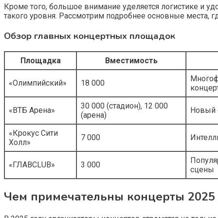
Кроме того, большое внимание уделяется логистике и уд
такого уровня. Рассмотрим подробнее основные места, гд
Обзор главных концертных площадок
Площадка
Вместимость
Многоф
«Олимпийский»
18 000
концер
30 000 (стадион), 12 000
«ВТБ Арена»
Новый 
(арена)
«Крокус Сити
7 000
Интелл
Холл»
Популя
«ГЛАВCLUB»
3 000
сцены
Чем примечательны концерты 2025 