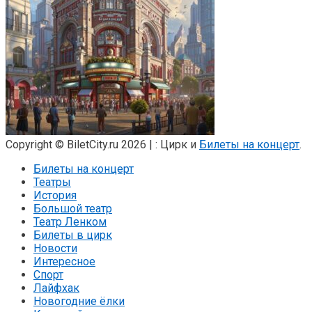
Copyright © BiletCity.ru 2026
|
: Цирк и
Билеты на концерт
.
Билеты на концерт
Театры
История
Большой театр
Театр Ленком
Билеты в цирк
Новости
Интересное
Спорт
Лайфхак
Новогодние ёлки