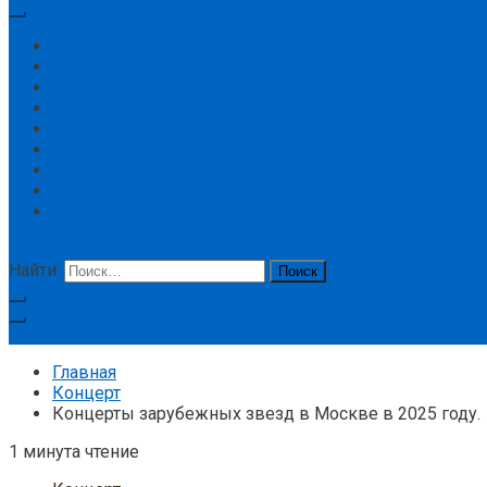
Главная
Концерт
Новости
Цирк
Спорт
История
Большой театр
Театр Ленком
Театр
кнопка режима сайта
Найти:
Подписка
Главная
Концерт
Концерты зарубежных звезд в Москве в 2025 году.
1 минута чтение