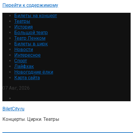
Перейти к содержимому
Билеты на концерт
Театры
История
Большой театр
Театр Ленком
Билеты в цирк
Новости
Интересное
Спорт
Лайфхак
Новогодние ёлки
Карта сайта
07 Авг, 2026
BiletCity.ru
Концерты. Цирки. Театры