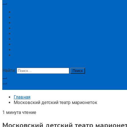
Главная
Концерт
Новости
Цирк
Спорт
История
Большой театр
Театр Ленком
Театр
кнопка режима сайта
Найти:
Подписка
Главная
Московский детский театр марионеток
1 минута чтение
Московский детский театр марионе