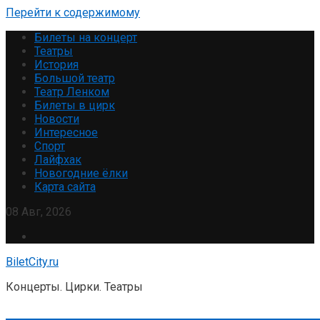
Перейти к содержимому
Билеты на концерт
Театры
История
Большой театр
Театр Ленком
Билеты в цирк
Новости
Интересное
Спорт
Лайфхак
Новогодние ёлки
Карта сайта
08 Авг, 2026
BiletCity.ru
Концерты. Цирки. Театры