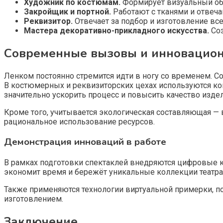
Художник по костюмам.
Формирует визуальный обр
Закройщик и портной.
Работают с тканями и отвеча
Реквизитор.
Отвечает за подбор и изготовление вс
Мастера декоративно-прикладного искусства.
Соз
Современные вызовы и инновацио
Ленком постоянно стремится идти в ногу со временем. Со
В костюмерных и реквизиторских цехах используются ко
значительно ускорить процесс и повысить качество издел
Кроме того, учитывается экологическая составляющая — 
рациональное использование ресурсов.
Демонстрация инноваций в работе
В рамках подготовки спектаклей внедряются цифровые ка
экономит время и бережёт уникальные коллекции театра
Также применяются технологии виртуальной примерки, 
изготовлением.
Заключение