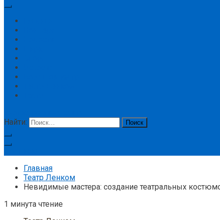
Главная
Концерт
Новости
Цирк
Спорт
История
Большой театр
Театр Ленком
Театр
кнопка режима сайта
Найти:
Подписка
Главная
Театр Ленком
Невидимые мастера: создание театральных костюм
1 минута чтение