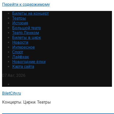
Перейти к содержимому
Билеты на концерт
Театры
История
Большой театр
Театр Ленком
Билеты в цирк
Новости
Интересное
Спорт
Лайфхак
Новогодние ёлки
Карта сайта
07 Авг, 2026
BiletCity.ru
Концерты. Цирки. Театры