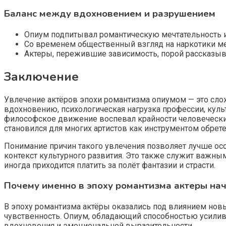
Баланс между вдохновением и разрушением
Опиум подпитывал романтическую мечтательность и 
Со временем общественный взгляд на наркотики меня
Актеры, пережившие зависимость, порой рассказыва
Заключение
Увлечение актёров эпохи романтизма опиумом — это сло
вдохновению, психологическая нагрузка профессии, куль
философское движение воспевал крайности человеческих
становился для многих артистов как инструментом обрет
Понимание причин такого увлечения позволяет лучше осо
контекст культурного развития. Это также служит важны
иногда приходится платить за полёт фантазии и страсти.
Почему именно в эпоху романтизма актеры на
В эпоху романтизма актёры оказались под влиянием нов
чувственность. Опиум, обладающий способностью усилива
вдохновения и эмоциональной выразительности.