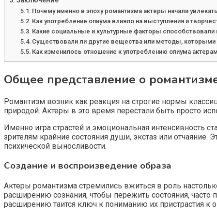
Заключение
Почему именно в эпоху романтизма актеры начали увлекат
Как употребление опиума влияло на выступления и творчес
Какие социальные и культурные факторы способствовали 
Существовали ли другие вещества или методы, которыми
Как изменилось отношение к употреблению опиума актера
Общее представление о романтизме
Романтизм возник как реакция на строгие нормы классиц
природой. Актеры в это время перестали быть просто исп
Именно игра страстей и эмоциональная интенсивность ст
зрителям крайние состояния души, экстаз или отчаяние. 
психической выносливости.
Создание и воспроизведение образа
Актеры романтизма стремились вжиться в роль настолько
расширению сознания, чтобы пережить состояния, часто
расширению таится ключ к пониманию их пристрастия к о