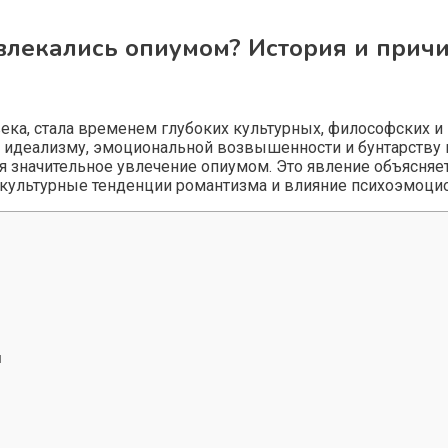
влекались опиумом? История и прич
века, стала временем глубоких культурных, философских и
деализму, эмоциональной возвышенности и бунтарству про
ся значительное увлечение опиумом. Это явление объясня
 культурные тенденции романтизма и влияние психоэмоци
я