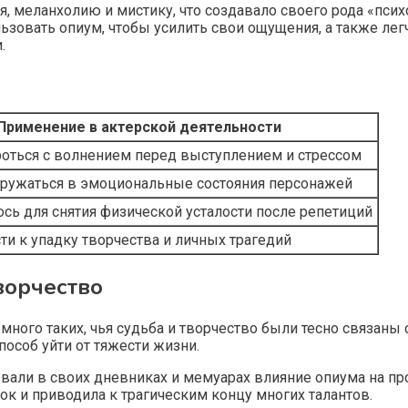
я, меланхолию и мистику, что создавало своего рода «пс
зовать опиум, чтобы усилить свои ощущения, а также легч
.
Применение в актерской деятельности
оться с волнением перед выступлением и стрессом
ружаться в эмоциональные состояния персонажей
сь для снятия физической усталости после репетиций
ти к упадку творчества и личных трагедий
ворчество
много таких, чья судьба и творчество были тесно связаны 
пособ уйти от тяжести жизни.
ывали в своих дневниках и мемуарах влияние опиума на пр
ток и приводила к трагическим концу многих талантов.