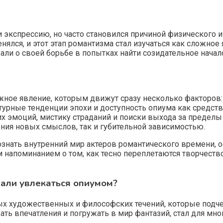
экспрессию, но часто становился причиной физического и
лся, и этот этап романтизма стал изучаться как сложное 
ли о своей борьбе в попытках найти созидательное начал
жное явление, которым движут сразу несколько факторов:
турные тенденции эпохи и доступность опиума как средств
 эмоций, мистику страданий и поиски выхода за пределы 
ения новых смыслов, так и губительной зависимостью.
знать внутренний мир актеров романтического времени, о
м напоминанием о том, как тесно переплетаются творчеств
чали увлекаться опиумом?
ых художественных и философских течений, которые подче
ть впечатления и погружать в мир фантазий, стал для мно