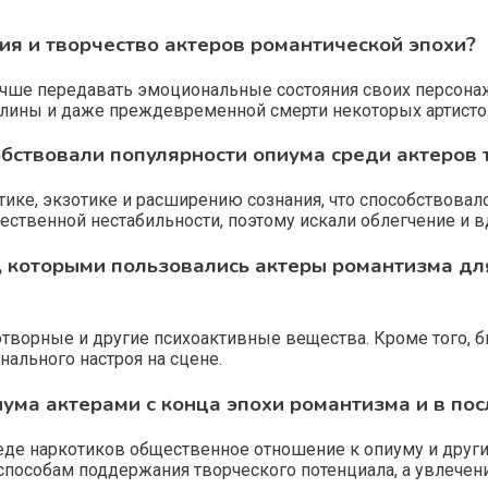
ия и творчество актеров романтической эпохи?
учше передавать эмоциональные состояния своих персона
ны и даже преждевременной смерти некоторых артистов, 
бствовали популярности опиума среди актеров 
ике, экзотике и расширению сознания, что способствовал
ественной нестабильности, поэтому искали облегчение и в
, которыми пользовались актеры романтизма дл
отворные и другие психоактивные вещества. Кроме того, 
ального настроя на сцене.
иума актерами с конца эпохи романтизма и в п
де наркотиков общественное отношение к опиуму и друг
пособам поддержания творческого потенциала, а увлечени