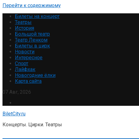
Перейти к содержимому
Билеты на концерт
Театры
История
Большой театр
Театр Ленком
Билеты в цирк
Новости
Интересное
Спорт
Лайфхак
Новогодние ёлки
Карта сайта
07 Авг, 2026
BiletCity.ru
Концерты. Цирки. Театры