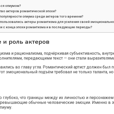
ься опиумом?
тво актеров романтической эпохи?
популярности опиума среди актеров того времени?
 пользовались актеры романтизма для усиления своей эмоциональн
ми с конца эпохи романтизма и в последующие периоды?
 и роль актеров
изма и рационализма, подчёркивая субъективность, внутр
олнителями, передающими текст — они стали выразителями 
авились во главу угла. Романтический артист должен был 
Этот эмоциональный подъём требовал не только таланта, н
 глубоко, что границы между их личностью и персонажем 
 превышающие обычные человеческие эмоции. Именно в эт
пиуму.