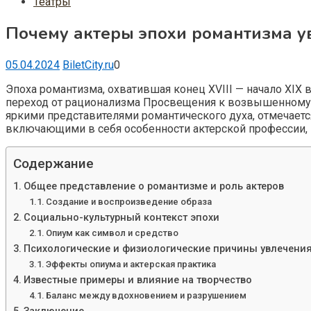
Театры
Почему актеры эпохи романтизма у
05.04.2024
BiletCity.ru
0
Эпоха романтизма, охватившая конец XVIII — начало XIX 
переход от рационализма Просвещения к возвышенному и
яркими представителями романтического духа, отмечает
включающими в себя особенности актерской профессии,
Содержание
Общее представление о романтизме и роль актеров
Создание и воспроизведение образа
Социально-культурный контекст эпохи
Опиум как символ и средство
Психологические и физиологические причины увлечени
Эффекты опиума и актерская практика
Известные примеры и влияние на творчество
Баланс между вдохновением и разрушением