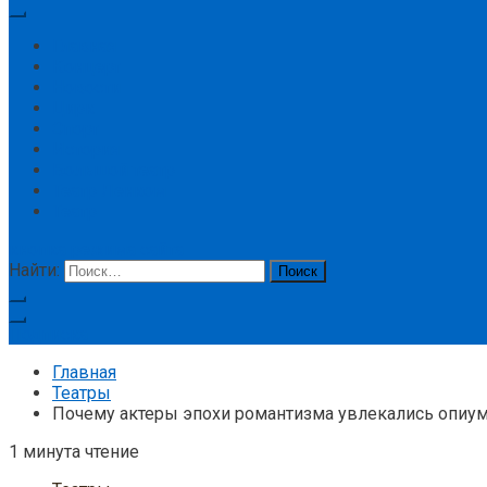
Главная
Концерт
Новости
Цирк
Спорт
История
Большой театр
Театр Ленком
Театр
кнопка режима сайта
Найти:
Подписка
Главная
Театры
Почему актеры эпохи романтизма увлекались опиу
1 минута чтение