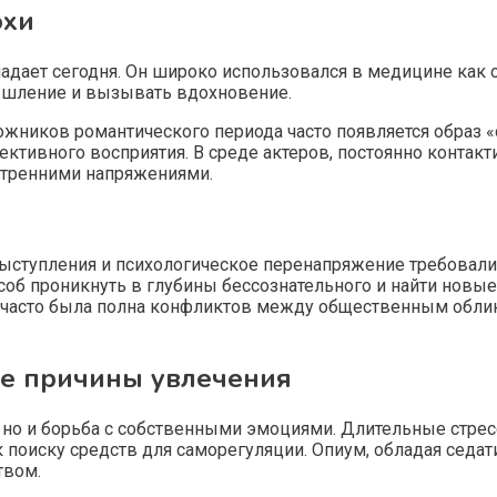
охи
бладает сегодня. Он широко использовался в медицине ка
ышление и вызывать вдохновение.
ожников романтического периода часто появляется образ «
ктивного восприятия. В среде актеров, постоянно контакт
утренними напряжениями.
ыступления и психологическое перенапряжение требовали 
об проникнуть в глубины бессознательного и найти новые 
часто была полна конфликтов между общественным облик
ие причины увлечения
, но и борьба с собственными эмоциями. Длительные стре
к поиску средств для саморегуляции. Опиум, обладая сед
твом.