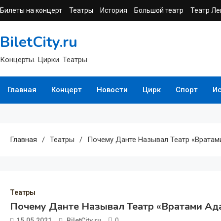
Перейти
Билеты на концерт
Театры
История
Большой театр
Театр Ле
к
содержимому
BiletCity.ru
Концерты. Цирки. Театры
Главная
Концерт
Новости
Цирк
Спорт
И
Главная
Театры
Почему Данте Называл Театр «вратам
Театры
Почему Данте Называл Театр «вратами Ад
0
15.05.2021
BiletCity.ru