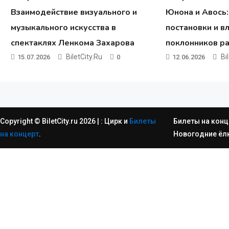
Взаимодействие визуального и
Юнона и Авось
музыкального искусства в
постановки и в
спектаклях Ленкома Захарова
поклонников р
BiletCity.ru
Bi
15.07.2026
0
12.06.2026
Copyright © BiletCity.ru 2026
|
: Цирк и
Билеты
Билеты на конц
на концерт
.
Новогодние ёл