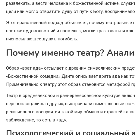
развлекать, а вести человека к божественной истине, служи
цели или могло отвратить душу от пути к Богу, воспринимало
Этот нравственный подход объясняет, почему театральные 
плотских удовольствий и насмешек, могли трактоваться как 
ниспосылающее душу в погибель.
Почему именно театр? Анали
Образ «врат ада» отсылает к древним символическим предст
«Божественной комедии» Данте описывает врата ада как точ
Применительно к театру этот образ становится метафорой п
Театр в средневековой и раннеренессансной культуре вклю
перевоплощались в других, выстраивали вымышленные сюжет
религиозного восприятия такой мир обмана и страстей каза
заблуждение, то есть в «ад».
Психологический и социальный а