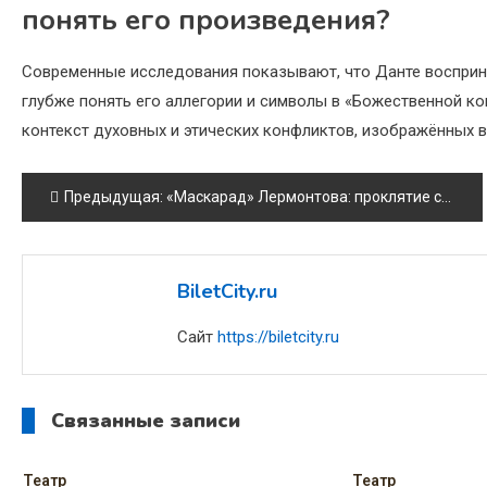
понять его произведения?
Современные исследования показывают, что Данте восприни
глубже понять его аллегории и символы в «Божественной ко
контекст духовных и этических конфликтов, изображённых в
Навигация
Предыдущая:
«Маскарад» Лермонтова: проклятие самой скандальной пьесы в истории
по
записям
BiletCity.ru
Сайт
https://biletcity.ru
Связанные записи
Театр
Театр