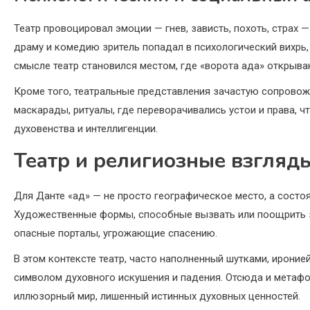
Театр провоцировал эмоции — гнев, зависть, похоть, страх —
драму и комедию зритель попадал в психологический вихрь
смысле театр становился местом, где «ворота ада» открыва
Кроме того, театральные представления зачастую сопрово
маскарады, ритуалы, где переворачивались устои и права, 
духовенства и интеллигенции.
Театр и религиозные взгляд
Для Данте «ад» — не просто географическое место, а состо
Художественные формы, способные вызвать или поощрить з
опасные порталы, угрожающие спасению.
В этом контексте театр, часто наполненный шутками, ироние
символом духовного искушения и падения. Отсюда и метафо
иллюзорный мир, лишенный истинных духовных ценностей.