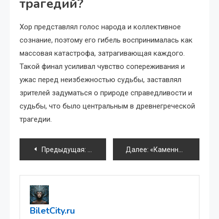
трагедий?
Хор представлял голос народа и коллективное
сознание, поэтому его гибель воспринималась как
массовая катастрофа, затрагивающая каждого.
Такой финал усиливал чувство сопереживания и
ужас перед неизбежностью судьбы, заставлял
зрителей задуматься о природе справедливости и
судьбы, что было центральным в древнегреческой
трагедии.
Навигация
Предыдущая:
Золотые правила этикета: как не опозо
Далее:
«Каменный гость»: почему опера Даргомыжского осталась незаконченной?
по
записям
BiletCity.ru