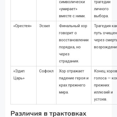
символически
трагедии
«умирает»
личного
вместе с ними.
выбора.
«Орестея»
Эсхил
Финальный хор
Трагедия ка
говорит о
путь очищен
восстановлении
через смерт
порядка, но
возрождени
через
страдания.
«Эдип
Софокл
Хор отражает
Конец хоро
Царь»
падение героя и
голоса — ко
крах прежнего
прежних
мира.
иллюзий и
устоев.
Различия в трактовках