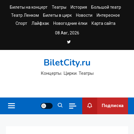
Перейти
Билеты на концерт
Театры
История
Большой театр
к
Театр Ленком
Билеты в цирк
Новости
Интересное
содержимому
Спорт
Лайфхак
Новогодние ёлки
Карта сайта
08 Авг, 2026
BiletCity.ru
Концерты. Цирки. Театры
Подписка