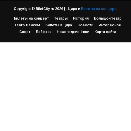
Copyright © BiletCity.ru 2026
|
: Цирк и
Билеты на концерт
.
Билеты на концерт
Театры
История
Большой театр
Театр Ленком
Билеты в цирк
Новости
Интересное
Спорт
Лайфхак
Новогодние ёлки
Карта сайта