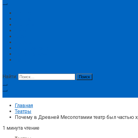
Главная
Концерт
Новости
Цирк
Спорт
История
Большой театр
Театр Ленком
Театр
кнопка режима сайта
Найти:
Подписка
Главная
Театры
Почему в Древней Месопотамии театр был частью 
1 минута чтение