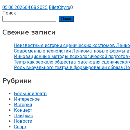
05.06.2026
04.08.2025
BiletCity.ru
0
Поиск
Поиск
Свежие записи
Неизвестные истории сценических костюмов Ленко
Современные технологии Ленкома: новые формы вз
Инновационные методы психологической подготов
Театр как зеркало общества: эволюция сценического
Роль визуального театра в формировании образа Л
Рубрики
Большой театр
Интересное
История
Концерт
Лайфхак
Новости
Спорт