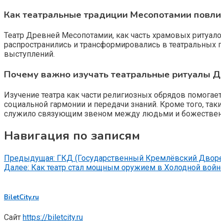
Как театральные традиции Месопотамии повлия
Театр Древней Месопотамии, как часть храмовых ритуал
распространились и трансформировались в театральных 
выступлений.
Почему важно изучать театральные ритуалы Д
Изучение театра как части религиозных обрядов помога
социальной гармонии и передачи знаний. Кроме того, так
служило связующим звеном между людьми и божестве
Навигация по записям
Предыдущая:
ГКД (Государственный Кремлёвский Дворе
Далее:
Как театр стал мощным оружием в Холодной войне
BiletCity.ru
Сайт
https://biletcity.ru