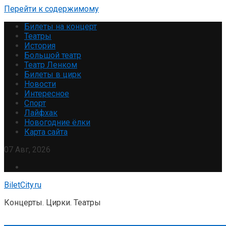
Перейти к содержимому
Билеты на концерт
Театры
История
Большой театр
Театр Ленком
Билеты в цирк
Новости
Интересное
Спорт
Лайфхак
Новогодние ёлки
Карта сайта
07 Авг, 2026
BiletCity.ru
Концерты. Цирки. Театры