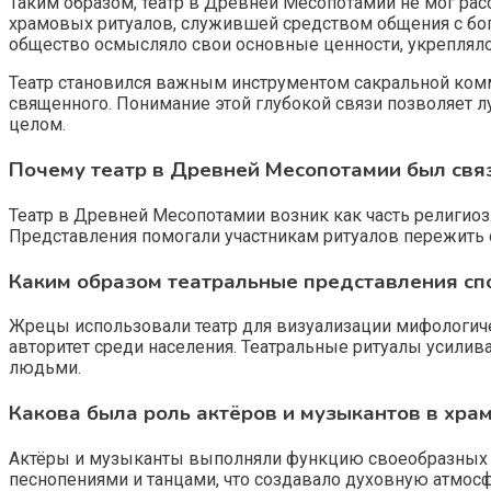
Таким образом, театр в Древней Месопотамии не мог рас
храмовых ритуалов, служившей средством общения с бо
общество осмысляло свои основные ценности, укреплял
Театр становился важным инструментом сакральной комм
священного. Понимание этой глубокой связи позволяет лу
целом.
Почему театр в Древней Месопотамии был свя
Театр в Древней Месопотамии возник как часть религиоз
Представления помогали участникам ритуалов пережить
Каким образом театральные представления сп
Жрецы использовали театр для визуализации мифологиче
авторитет среди населения. Театральные ритуалы усили
людьми.
Какова была роль актёров и музыкантов в хр
Актёры и музыканты выполняли функцию своеобразных 
песнопениями и танцами, что создавало духовную атмосф