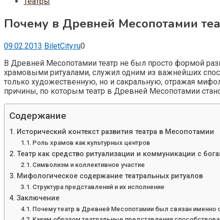
Театры
Почему в Древней Месопотамии теа
09.02.2013
BiletCity.ru
0
В Древней Месопотамии театр не был просто формой раз
храмовыми ритуалами, служил одним из важнейших спос
только художественную, но и сакральную, отражая мифо
причины, по которым театр в Древней Месопотамии стано
Содержание
Исторический контекст развития театра в Месопотамии
Роль храмов как культурных центров
Театр как средство ритуализации и коммуникации с бог
Символизм и коллективное участие
Мифологическое содержание театральных ритуалов
Структура представлений и их исполнение
Заключение
Почему театр в Древней Месопотамии был связан именно 
Каким образом театральные представления способствова