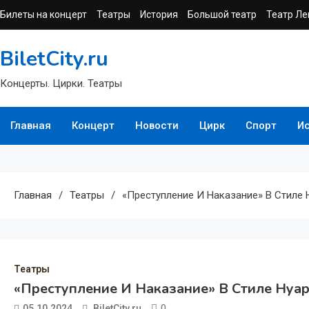
Перейти
Билеты на концерт
Театры
История
Большой театр
Театр Ле
к
содержимому
BiletCity.ru
Концерты. Цирки. Театры
Главная
Концерт
Новости
Цирк
Спорт
И
Главная
Театры
«Преступление И Наказание» В Стиле 
Театры
«Преступление И Наказание» В Стиле Нуар
0
05.10.2024
BiletCity.ru