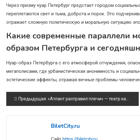
Через призму нуар Петербург предстает городом социальных 
переплетаются свет и тьма, доброта и порок. Это подчерк
отражает сложную политическую и моральную ситуацию эпо
Какие современные параллели м
образом Петербурга и сегодняш
Нуар-образ Петербурга с его атмосферой отчуждения, опас
мегаполисами, где урбанистическая анонимность и социаль
эстетические эффекты, отражая вечные проблемы человече
Навигация
Предыдущая:
«Атлант расправил плечи» — театр капитализма в современной драме
по
записям
BiletCity.ru
Сайт
https://biletcity.ru