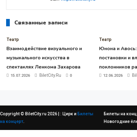
Связанные записи
Театр
Театр
Взаимодействие визуального и
Юнона и Авось
музыкального искусства в
постановки и в
спектаклях Ленкома Захарова
поклонников р
BiletCity.ru
Bi
15.07.2026
0
12.06.2026
Copyright © BiletCity.ru 2026
|
: Цирк и
Билеты
Билеты на конц
на концерт
.
Новогодние ёл