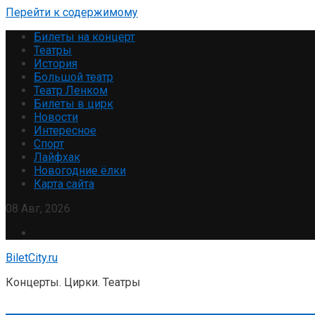
Перейти к содержимому
Билеты на концерт
Театры
История
Большой театр
Театр Ленком
Билеты в цирк
Новости
Интересное
Спорт
Лайфхак
Новогодние ёлки
Карта сайта
08 Авг, 2026
BiletCity.ru
Концерты. Цирки. Театры