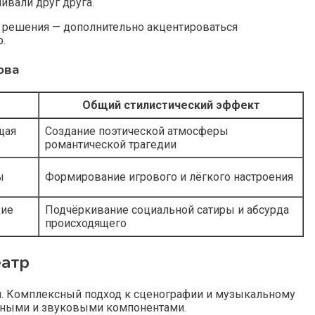
вали друг друга.
 решения — дополнительно акцентироваться
.
ова
Общий стилистический эффект
щая
Создание поэтической атмосферы
романтической трагедии
ы
Формирование игрового и лёгкого настроения
щие
Подчёркивание социальной сатиры и абсурда
происходящего
еатр
ом. Комплексный подход к сценографии и музыкальному
льными и звуковыми компонентами.