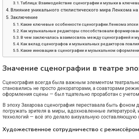
Таблица: Взаимодействие сценографии и музыки в ключев
Влияние уникального стилистического мира Ленкома на
Заключение
Какие ключевые особенности сценографии Ленкома эпохи З
Как музыкальные редакторы способствовали формировани
В чем заключалась взаимосвязь между сценографией и м
Как вклад сценографов и музыкальных редакторов повлия
Какие инновации в сценографии и музыкальном оформлении
Значение сценографии в театре эпо
Сценография всегда была важным элементом театральног
становились не просто декораторами, а соавторами реж
оформления сцены — был тщательно проработан с учетом
В эпоху Захарова сценография переставала быть фоном д
погружать зрителя в миры, вдохновленные литературой,
технологий — всё это делало визуальную составляющую
Художественное сотрудничество с режиссёро