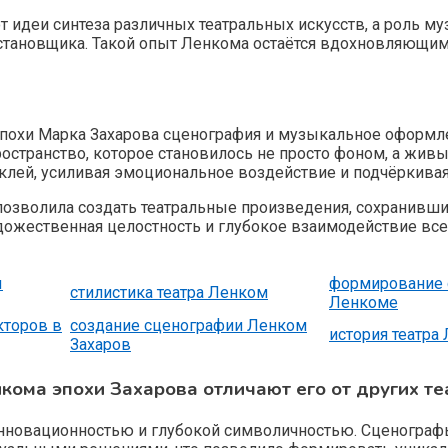
деи синтеза различных театральных искусств, а роль муз
остановщика. Такой опыт Ленкома остаётся вдохновляющим
эпохи Марка Захарова сценография и музыкальное оформл
странство, которое становилось не просто фоном, а жив
аклей, усиливая эмоциональное воздействие и подчёркива
позволила создать театральные произведения, сохранившие
удожественная целостность и глубокое взаимодействие вс
ы
формирование 
стилистика театра Ленком
Ленкоме
кторов в
создание сценографии Ленком
история театра
Захаров
ома эпохи Захарова отличают его от других те
нновационностью и глубокой символичностью. Сценографы