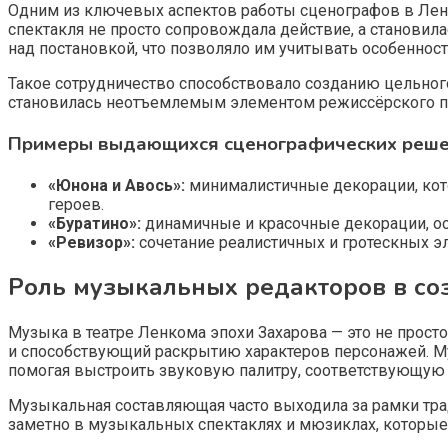
Одним из ключевых аспектов работы сценографов в Ленк
спектакля не просто сопровождала действие, а становил
над постановкой, что позволяло им учитывать особеннос
Такое сотрудничество способствовало созданию цельного
становилась неотъемлемым элементом режиссёрского п
Примеры выдающихся сценографических реш
«Юнона и Авось»:
минималистичные декорации, кото
героев.
«Буратино»:
динамичные и красочные декорации, ос
«Ревизор»:
сочетание реалистичных и гротескных э
Роль музыкальных редакторов в с
Музыка в театре Ленкома эпохи Захарова — это не прос
и способствующий раскрытию характеров персонажей. М
помогая выстроить звуковую палитру, соответствующую с
Музыкальная составляющая часто выходила за рамки тр
заметно в музыкальных спектаклях и мюзиклах, которые