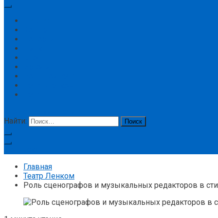
Главная
Концерт
Новости
Цирк
Спорт
История
Большой театр
Театр Ленком
Театр
кнопка режима сайта
Найти:
Подписка
Главная
Театр Ленком
Роль сценографов и музыкальных редакторов в сти