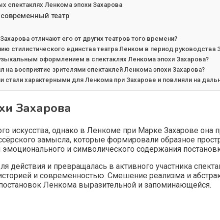
ых спектаклях Ленкома эпохи Захарова
 современный театр
ахарова отличают его от других театров того времени?
ю стилистического единства театра Ленком в период руководства 
узыкальным оформлением в спектаклях Ленкома эпохи Захарова?
л на восприятие зрителями спектаклей Ленкома эпохи Захарова?
 стали характерными для Ленкома при Захарове и повлияли на даль
хи Захарова
о искусства, однако в Ленкоме при Марке Захарове она 
иссёрского замысла, которые формировали образное прост
 эмоционального и символического содержания постановк
ля действия и превращалась в активного участника спекта
 историей и современностью. Смешение реализма и абстр
 постановок Ленкома выразительной и запоминающейся.
м