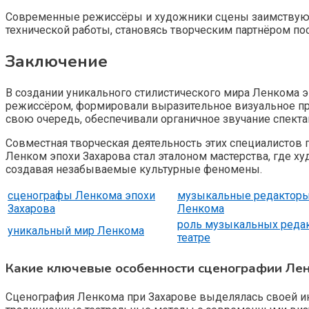
Современные режиссёры и художники сцены заимствуют и
технической работы, становясь творческим партнёром п
Заключение
В создании уникального стилистического мира Ленкома 
режиссёром, формировали выразительное визуальное про
свою очередь, обеспечивали органичное звучание спект
Совместная творческая деятельность этих специалистов 
Ленком эпохи Захарова стал эталоном мастерства, где х
создавая незабываемые культурные феномены.
сценографы Ленкома эпохи
музыкальные редактор
Захарова
Ленкома
роль музыкальных реда
уникальный мир Ленкома
театре
Какие ключевые особенности сценографии Ленк
Сценография Ленкома при Захарове выделялась своей и