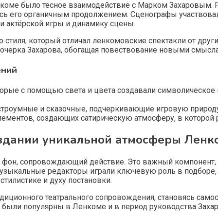
оме было тесное взаимодействие с Марком Захаровым. Ре
ась его органичным продолжением. Сценографы участвовал
ти актёрской игры и динамику сцены.
 стиля, который отличал ленкомовские спектакли от друг
очерка Захарова, обогащая повествование новыми смысл
ений
рые с помощью света и цвета создавали символическое п
троумные и сказочные, подчеркивающие игровую природу
лементов, создающих сатирическую атмосферу, в которой 
оздании уникальной атмосферы Ленк
то фон, сопровождающий действие. Это важный компонен
узыкальные редакторы играли ключевую роль в подборе,
тилистике и духу постановки.
адиционного театрального сопровождения, становясь сам
 были популярны в Ленкоме и в период руководства Захар