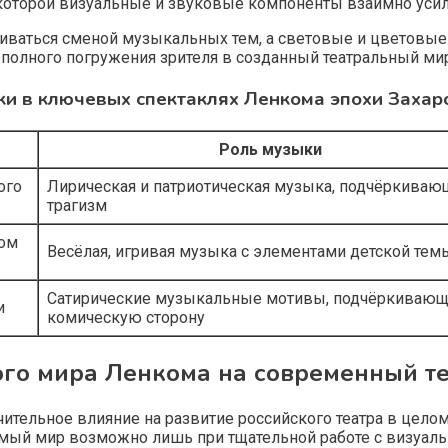
которой визуальные и звуковые компоненты взаимно усили
иваться сменой музыкальных тем, а световые и цветовые
полного погружения зрителя в созданный театральный мир
ки в ключевых спектаклях Ленкома эпохи Захар
Роль музыки
ого
Лирическая и патриотическая музыка, подчёркиваю
трагизм
том
Весёлая, игривая музыка с элементами детской тем
Сатирические музыкальные мотивы, подчёркиваю
и
комическую сторону
ого мира Ленкома на современный т
чительное влияние на развитие российского театра в цел
емый мир возможно лишь при тщательной работе с визуа