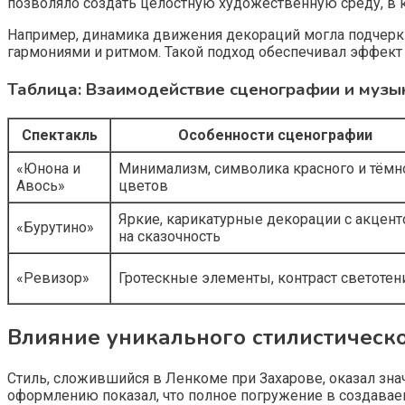
позволяло создать целостную художественную среду, в 
Например, динамика движения декораций могла подчерк
гармониями и ритмом. Такой подход обеспечивал эффект 
Таблица: Взаимодействие сценографии и музы
Спектакль
Особенности сценографии
«Юнона и
Минимализм, символика красного и тёмн
Авось»
цветов
Яркие, карикатурные декорации с акцен
«Бурутино»
на сказочность
«Ревизор»
Гротескные элементы, контраст светотен
Влияние уникального стилистическ
Стиль, сложившийся в Ленкоме при Захарове, оказал зна
оформлению показал, что полное погружение в создава