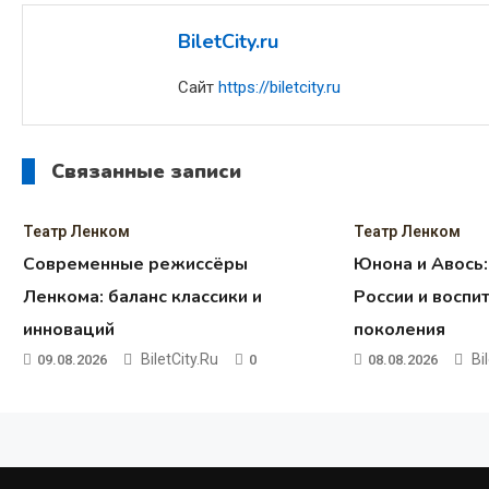
записям
BiletCity.ru
Сайт
https://biletcity.ru
Связанные записи
Театр Ленком
Театр Ленком
Современные режиссёры
Юнона и Авось:
Ленкома: баланс классики и
России и воспи
инноваций
поколения
BiletCity.ru
Bi
09.08.2026
0
08.08.2026