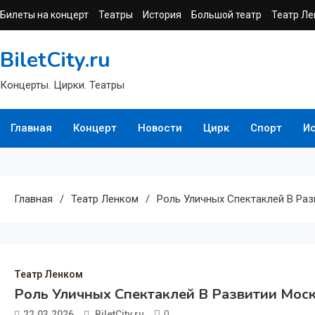
Перейти
Билеты на концерт
Театры
История
Большой театр
Театр Ле
к
содержимому
BiletCity.ru
Концерты. Цирки. Театры
Главная
Концерт
Новости
Цирк
Спорт
И
Главная
Театр Ленком
Роль Уличных Спектаклей В Ра
Театр Ленком
Роль Уличных Спектаклей В Развитии Мос
0
22.03.2026
BiletCity.ru