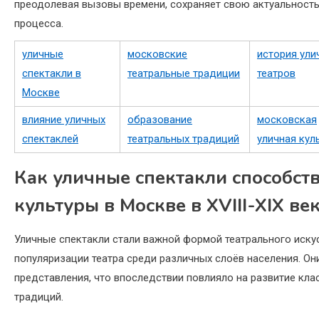
преодолевая вызовы времени, сохраняет свою актуальность
процесса.
уличные
московские
история ули
спектакли в
театральные традиции
театров
Москве
влияние уличных
образование
московская
спектаклей
театральных традиций
уличная кул
Как уличные спектакли способст
культуры в Москве в XVIII-XIX ве
Уличные спектакли стали важной формой театрального иску
популяризации театра среди различных слоёв населения. О
представления, что впоследствии повлияло на развитие кла
традиций.