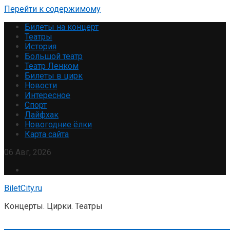
Перейти к содержимому
Билеты на концерт
Театры
История
Большой театр
Театр Ленком
Билеты в цирк
Новости
Интересное
Спорт
Лайфхак
Новогодние ёлки
Карта сайта
06 Авг, 2026
BiletCity.ru
Концерты. Цирки. Театры