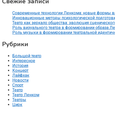
Свежие записи
Современные технологии Ленкома: новые формы вз
Инновационные методы психологической подготов
Театр как зеркало общества: эволюция сценического
Роль визуального театра в формировании образа Л
Роль музыки в формировании театральной идентич
Рубрики
Большой театр
Интересное
История
Концерт
Лайфхак
Новости
Спорт
Театр
Театр Ленком
Театры
Цирк