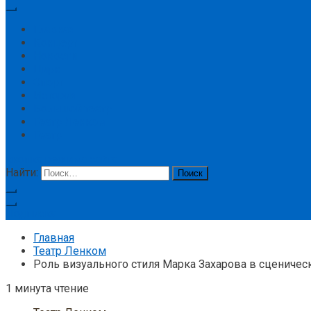
Главная
Концерт
Новости
Цирк
Спорт
История
Большой театр
Театр Ленком
Театр
кнопка режима сайта
Найти:
Подписка
Главная
Театр Ленком
Роль визуального стиля Марка Захарова в сцениче
1 минута чтение