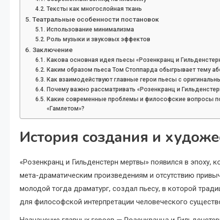
Тексты как многослойная ткань
Театральные особенности постановок
Использование минимализма
Роль музыки и звуковых эффектов
Заключение
Какова основная идея пьесы «Розенкранц и Гильденстер
Каким образом пьеса Том Стоппарда обыгрывает тему аб
Как взаимодействуют главные герои пьесы с оригиналь
Почему важно рассматривать «Розенкранц и Гильденстерн
Какие современные проблемы и философские вопросы по
«Гамлетом»?
История создания и художе
«Розенкранц и Гильденстерн мертвы» появился в эпоху, к
мета-драматическим произведениям и отсутствию привыч
молодой тогда драматург, создал пьесу, в которой трад
для философской интерпретации человеческого существ