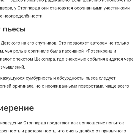
на — здесь изменено радикально. Если Шекспир использует их
двора, у Стоппарда они становятся осознанными участниками
е неопределённости.
у пьесы
 Датского на его спутников. Это позволяет авторам не только
ем, чья роль в оригинале была пассивной. «Розенкранц и
иалог с текстом Шекспира, где знакомые события видятся чер
азмышлений.
 кажущуюся сумбурность и абсурдность, пьеса следует
логией оригинала, но с неожиданными поворотами, чаще всего
мерение
роизведении Стоппарда предстают как воплощение попыток
ренность и растерянность, что очень далёко от привычного