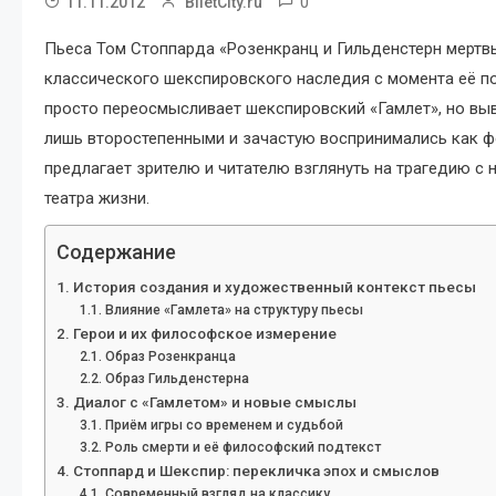
0
11.11.2012
BiletCity.ru
Пьеса Том Стоппарда «Розенкранц и Гильденстерн мертвы
классического шекспировского наследия с момента её по
просто переосмысливает шекспировский «Гамлет», но выв
лишь второстепенными и зачастую воспринимались как ф
предлагает зрителю и читателю взглянуть на трагедию с
театра жизни.
Содержание
История создания и художественный контекст пьесы
Влияние «Гамлета» на структуру пьесы
Герои и их философское измерение
Образ Розенкранца
Образ Гильденстерна
Диалог с «Гамлетом» и новые смыслы
Приём игры со временем и судьбой
Роль смерти и её философский подтекст
Стоппард и Шекспир: перекличка эпох и смыслов
Современный взгляд на классику