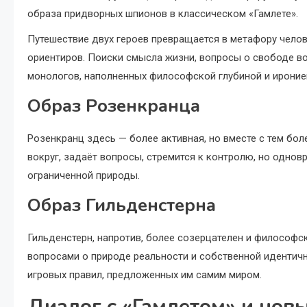
образа придворных шпионов в классическом «Гамлете».
Путешествие двух героев превращается в метафору чело
ориентиров. Поиски смысла жизни, вопросы о свободе во
монологов, наполненных философской глубиной и ироние
Образ Розенкранца
Розенкранц здесь — более активная, но вместе с тем боле
вокруг, задаёт вопросы, стремится к контролю, но одно
ограниченной природы.
Образ Гильденстерна
Гильденстерн, напротив, более созерцателен и философск
вопросами о природе реальности и собственной идентичн
игровых правил, предложенных им самим миром.
Диалог с «Гамлетом» и нов