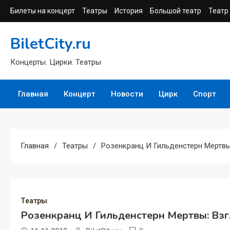
Перейти
Билеты на концерт
Театры
История
Большой театр
Театр
к
содержимому
BiletCity.ru
Концерты. Цирки. Театры
Главная
Концерт
Новости
Цирк
Спорт
Главная
Театры
Розенкранц И Гильденстерн Мертвы
Театры
Розенкранц И Гильденстерн Мертвы: Вз