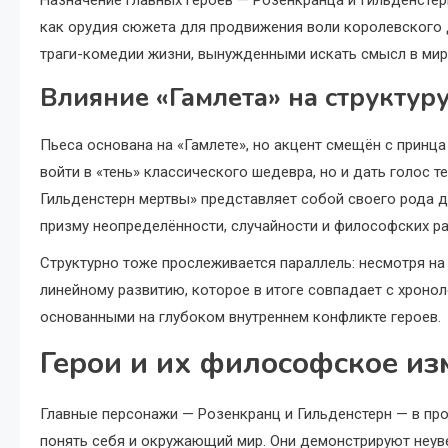
Назначение главных героев — Розенкранца и Гильденстер
как орудия сюжета для продвижения воли королевского 
траги-комедии жизни, вынужденными искать смысл в мир
Влияние «Гамлета» на структур
Пьеса основана на «Гамлете», но акцент смещён с принца
войти в «тень» классического шедевра, но и дать голос т
Гильденстерн мертвы» представляет собой своего рода д
призму неопределённости, случайности и философских р
Структурно тоже прослеживается параллель: несмотря на
линейному развитию, которое в итоге совпадает с хроно
основанными на глубоком внутреннем конфликте героев.
Герои и их философское из
Главные персонажи — Розенкранц и Гильденстерн — в п
понять себя и окружающий мир. Они демонстрируют неуве