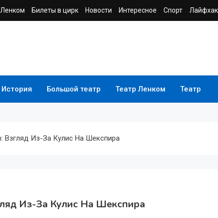
 Ленком
Билеты в цирк
Новости
Интересное
Спорт
Лайфхак
История
Большой театр
Театр Ленком
Театр
: Взгляд Из-За Кулис На Шекспира
гляд Из-За Кулис На Шекспира