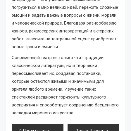
погрузиться в мир великих идей, пережить сложные
эмоции и задать важные вопросы о жизни, морали
и человеческой природе. Благодаря разнообразию
жанров, режиссерских интерпретаций и актерских
работ, классика на театральной сцене приобретает
новые грани и смыслы.
Современный театр не только чтит традиции
классической литературы, но и творчески
переосмысливает их, создавая постановки,
которые остаются живыми и значимыми для
зрителя любого времени. Изучение таких
спектаклей расширяет горизонты культурного
восприятия и способствует сохранению бесценного
наследия мирового искусства.
Навигация
Предыдущая:
Детские спектакли в жанре оперетты
Далее:
Репертуар Большого театра на 2025 год