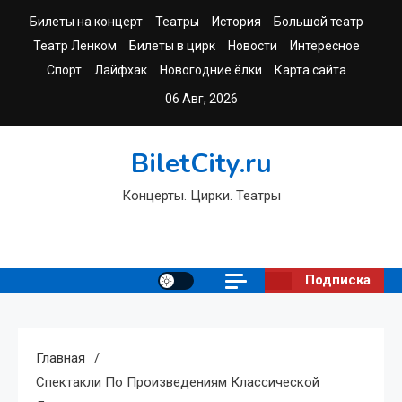
Перейти
Билеты на концерт
Театры
История
Большой театр
к
Театр Ленком
Билеты в цирк
Новости
Интересное
содержимому
Спорт
Лайфхак
Новогодние ёлки
Карта сайта
06 Авг, 2026
BiletCity.ru
Концерты. Цирки. Театры
Подписка
Главная
Спектакли По Произведениям Классической