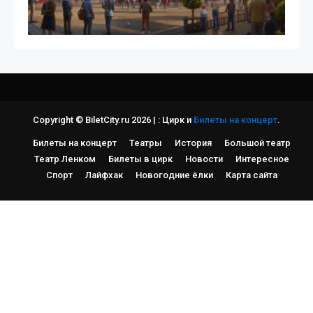
Copyright © BiletCity.ru 2026
|
: Цирк и
Билеты на концерт
.
Билеты на концерт
Театры
История
Большой театр
Театр Ленком
Билеты в цирк
Новости
Интересное
Спорт
Лайфхак
Новогодние ёлки
Карта сайта