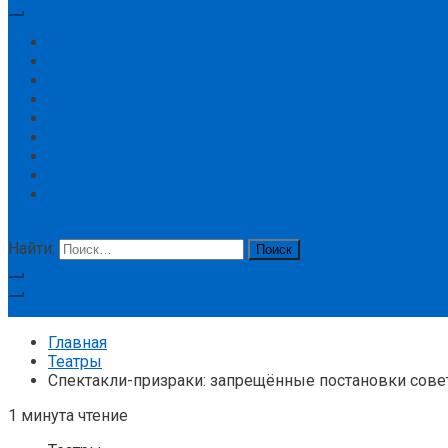
Главная
Концерт
Новости
Цирк
Спорт
История
Большой театр
Театр Ленком
Театр
кнопка режима сайта
Найти:
Подписка
Главная
Театры
Спектакли-призраки: запрещённые постановки сове
1 минута чтение