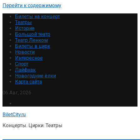
Перейти к содержимому
Билеты на концерт
Театры
История
Большой театр
Театр Ленком
Билеты в цирк
Новости
Интересное
Спорт
Лайфхак
Новогодние ёлки
Карта сайта
06 Авг, 2026
BiletCity.ru
Концерты. Цирки. Театры