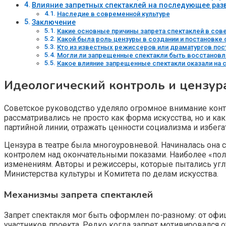
Влияние запретных спектаклей на последующее разв
Наследие в современной культуре
Заключение
Какие основные причины запрета спектаклей в сове
Какой была роль цензуры в создании и постановке 
Кто из известных режиссеров или драматургов пос
Могли ли запрещенные спектакли быть восстановле
Какое влияние запрещенные спектакли оказали на 
Идеологический контроль и цензура
Советское руководство уделяло огромное внимание конт
рассматривались не просто как форма искусства, но и ка
партийной линии, отражать ценности социализма и избег
Цензура в театре была многоуровневой. Начиналась она 
контролем над окончательными показами. Наиболее «по
изменениям. Авторы и режиссеры, которые пытались углу
Министерства культуры и Комитета по делам искусства.
Механизмы запрета спектаклей
Запрет спектакля мог быть оформлен по-разному: от офи
участников проекта. Редко когда запрет мотивировался 