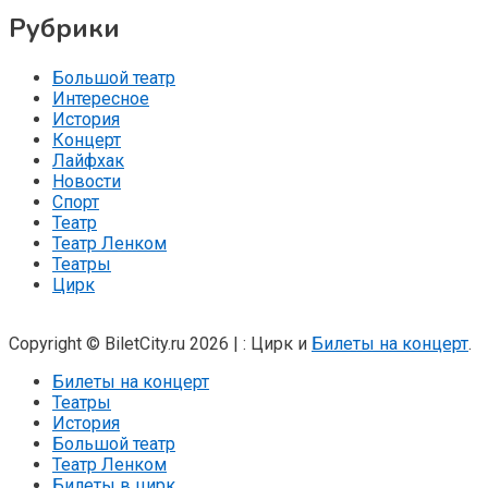
Рубрики
Большой театр
Интересное
История
Концерт
Лайфхак
Новости
Спорт
Театр
Театр Ленком
Театры
Цирк
Copyright © BiletCity.ru 2026
|
: Цирк и
Билеты на концерт
.
Билеты на концерт
Театры
История
Большой театр
Театр Ленком
Билеты в цирк