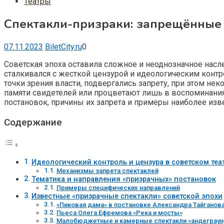
Театры
Спектакли-призраки: запрещённые 
07.11.2023
BiletCity.ru
0
Советская эпоха оставила сложное и неоднозначное наслед
сталкивался с жесткой цензурой и идеологическим кон
точки зрения власти, подвергались запрету, при этом не
памяти свидетелей или процветают лишь в воспоминания
постановок, причины их запрета и примеры наиболее изв
Содержание
Идеологический контроль и цензура в советском теа
Механизмы запрета спектаклей
Тематика и направления «призрачных» постановок
Примеры специфических направлений
Известные «призрачные спектакли» советской эпохи
«Пиковая дама» в постановке Александра Тайганов
Пьеса Олега Ефремова «Река и мосты»
Малобюджетные и камерные спектакли «андеграун