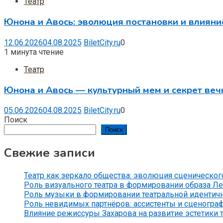
Театр
Юнона и Авось: эволюция постановки и влияни
12.06.2026
04.08.2025
BiletCity.ru
0
1 минута чтение
Театр
Юнона и Авось — культурный мем и секрет веч
05.06.2026
04.08.2025
BiletCity.ru
0
Поиск
Поиск
Свежие записи
Театр как зеркало общества: эволюция сценического
Роль визуального театра в формировании образа Л
Роль музыки в формировании театральной идентич
Роль невидимых партнёров: ассистенты и сценогра
Влияние режиссуры Захарова на развитие эстетики 