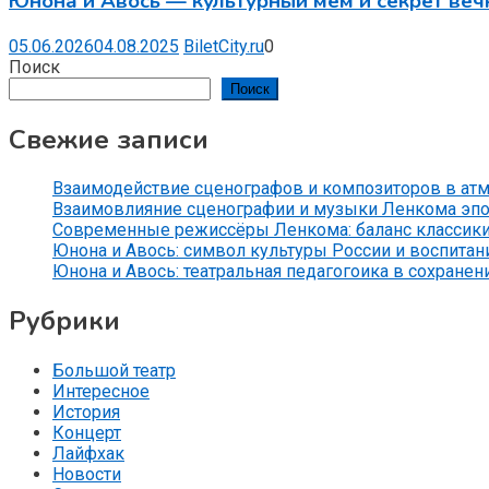
Юнона и Авось — культурный мем и секрет веч
05.06.2026
04.08.2025
BiletCity.ru
0
Поиск
Поиск
Свежие записи
Взаимодействие сценографов и композиторов в ат
Взаимовлияние сценографии и музыки Ленкома эпо
Современные режиссёры Ленкома: баланс классики
Юнона и Авось: символ культуры России и воспитан
Юнона и Авось: театральная педагогоика в сохранен
Рубрики
Большой театр
Интересное
История
Концерт
Лайфхак
Новости