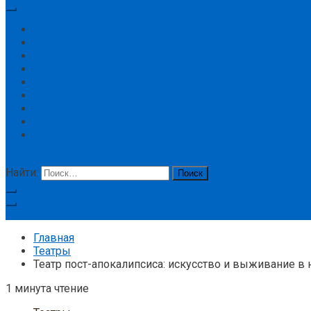
Главная
Концерт
Новости
Цирк
Спорт
История
Большой театр
Театр Ленком
Театр
кнопка режима сайта
Найти:
Подписка
Главная
Театры
Театр пост-апокалипсиса: искусство и выживание в
1 минута чтение