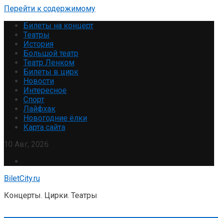
Перейти к содержимому
Билеты на концерт
Театры
История
Большой театр
Театр Ленком
Билеты в цирк
Новости
Интересное
Спорт
Лайфхак
Новогодние ёлки
Карта сайта
10 Авг, 2026
BiletCity.ru
Концерты. Цирки. Театры