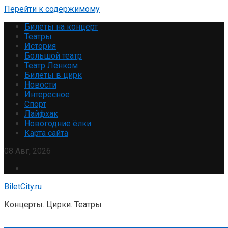
Перейти к содержимому
Билеты на концерт
Театры
История
Большой театр
Театр Ленком
Билеты в цирк
Новости
Интересное
Спорт
Лайфхак
Новогодние ёлки
Карта сайта
08 Авг, 2026
BiletCity.ru
Концерты. Цирки. Театры