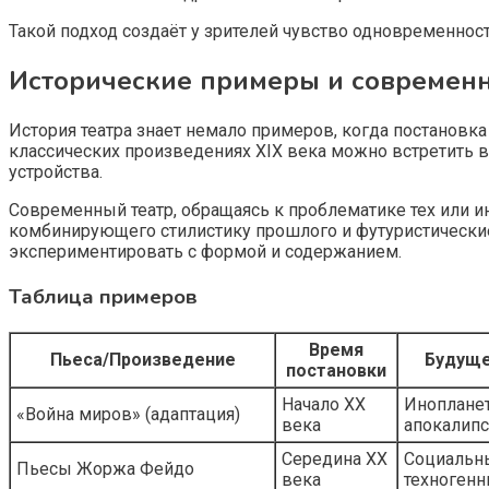
Такой подход создаёт у зрителей чувство одновременнос
Исторические примеры и современ
История театра знает немало примеров, когда постанов
классических произведениях XIX века можно встретить в
устройства.
Современный театр, обращаясь к проблематике тех или и
комбинирующего стилистику прошлого и футуристические
экспериментировать с формой и содержанием.
Таблица примеров
Время
Пьеса/Произведение
Будуще
постановки
Начало XX
Инопланет
«Война миров» (адаптация)
века
апокалипс
Середина XX
Социальны
Пьесы Жоржа Фейдо
века
техноген