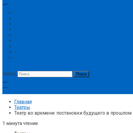
Главная
Концерт
Новости
Цирк
Спорт
История
Большой театр
Театр Ленком
Театр
кнопка режима сайта
Найти:
Подписка
Главная
Театры
Театр во времени: постановки будущего в прошлом 
1 минута чтение