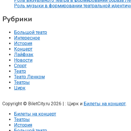
Роль визуального театра в формировании образа Л
Роль музыки в формировании театральной идентич
Рубрики
Большой театр
Интересное
История
Концерт
Лайфхак
Новости
Спорт
Театр
Театр Ленком
Театры
Цирк
Copyright © BiletCity.ru 2026
|
: Цирк и
Билеты на концерт
.
Билеты на концерт
Театры
История
Большой театр