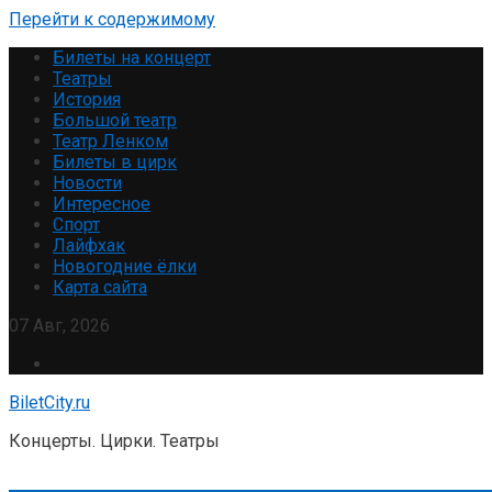
Перейти к содержимому
Билеты на концерт
Театры
История
Большой театр
Театр Ленком
Билеты в цирк
Новости
Интересное
Спорт
Лайфхак
Новогодние ёлки
Карта сайта
07 Авг, 2026
BiletCity.ru
Концерты. Цирки. Театры