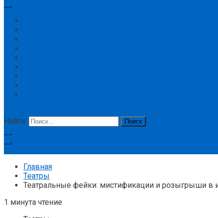
Главная
Концерт
Новости
Цирк
Спорт
История
Большой театр
Театр Ленком
Театр
кнопка режима сайта
Найти:
Подписка
Главная
Театры
Театральные фейки: мистификации и розыгрыши в 
1 минута чтение