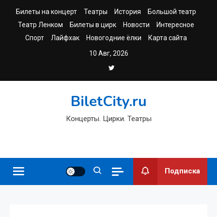
Перейти
Билеты на концерт
Театры
История
Большой театр
к
Театр Ленком
Билеты в цирк
Новости
Интересное
содержимому
Спорт
Лайфхак
Новогодние ёлки
Карта сайта
10 Авг, 2026
BiletCity.ru
Концерты. Цирки. Театры
Подписка