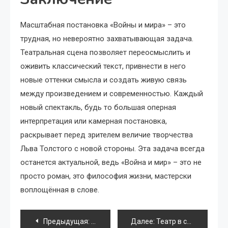
Масштабная постановка «Войны и мира» – это
трудная, но невероятно захватывающая задача.
Театральная сцена позволяет переосмыслить и
оживить классический текст, привнести в него
новые оттенки смысла и создать живую связь
между произведением и современностью. Каждый
новый спектакль, будь то большая оперная
интерпретация или камерная постановка,
раскрывает перед зрителем величие творчества
Льва Толстого с новой стороны. Эта задача всегда
останется актуальной, ведь «Война и мир» – это не
просто роман, это философия жизни, мастерски
воплощённая в слове.
Навигация
Предыдущая:
«Портрет Дориана Грея» — интерактивно
Далее:
Театр в стиле Vaporwave: ностальгия по будущему и ретро-эстетика