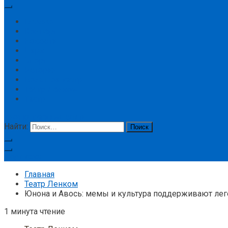
Главная
Концерт
Новости
Цирк
Спорт
История
Большой театр
Театр Ленком
Театр
кнопка режима сайта
Найти:
Подписка
Главная
Театр Ленком
Юнона и Авось: мемы и культура поддерживают лег
1 минута чтение