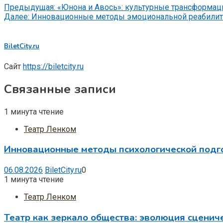
Предыдущая:
«Юнона и Авось»: культурные трансформаци
Далее:
Инновационные методы эмоциональной реабилит
BiletCity.ru
Сайт
https://biletcity.ru
Связанные записи
1 минута чтение
Театр Ленком
Инновационные методы психологической подг
06.08.2026
BiletCity.ru
0
1 минута чтение
Театр Ленком
Театр как зеркало общества: эволюция сцениче