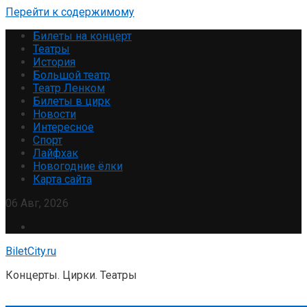
Перейти к содержимому
Билеты на концерт
Театры
История
Большой театр
Театр Ленком
Билеты в цирк
Новости
Интересное
Спорт
Лайфхак
Новогодние ёлки
Карта сайта
06 Авг, 2026
BiletCity.ru
Концерты. Цирки. Театры