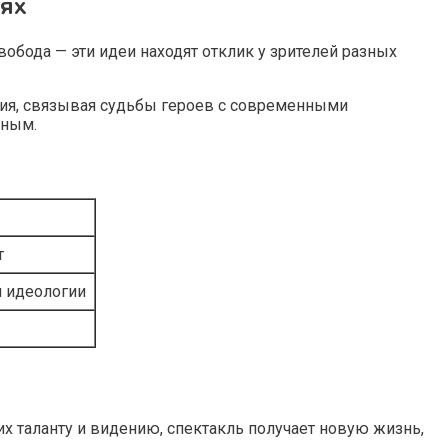
ях
вобода — эти идеи находят отклик у зрителей разных
ия, связывая судьбы героев с современными
нным.
т
и идеологии
х таланту и видению, спектакль получает новую жизнь,