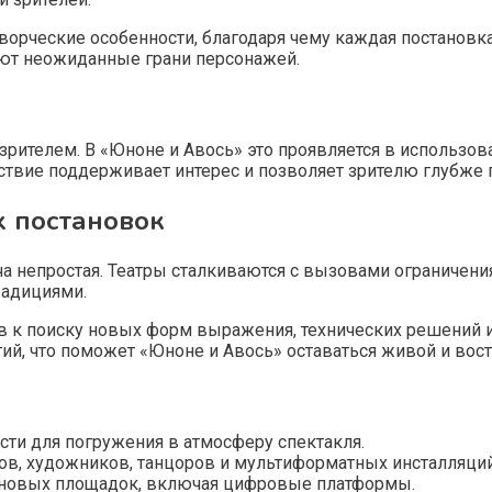
орческие особенности, благодаря чему каждая постановка
ют неожиданные грани персонажей.
 зрителем. В «Юноне и Авось» это проявляется в использо
йствие поддерживает интерес и позволяет зрителю глубже
 постановок
ача непростая. Театры сталкиваются с вызовами ограниче
радициями.
 к поиску новых форм выражения, технических решений 
ий, что поможет «Юноне и Авось» оставаться живой и вос
ти для погружения в атмосферу спектакля.
в, художников, танцоров и мультиформатных инсталляций
 новых площадок, включая цифровые платформы.