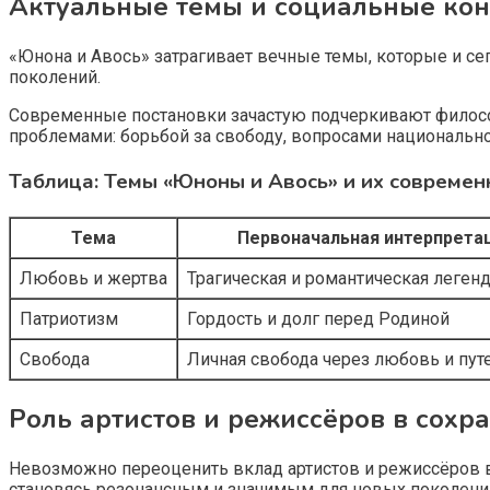
Актуальные темы и социальные кон
«Юнона и Авось» затрагивает вечные темы, которые и сег
поколений.
Современные постановки зачастую подчеркивают филос
проблемами: борьбой за свободу, вопросами националь
Таблица: Темы «Юноны и Авось» и их совреме
Тема
Первоначальная интерпрета
Любовь и жертва
Трагическая и романтическая леген
Патриотизм
Гордость и долг перед Родиной
Свобода
Личная свобода через любовь и пу
Роль артистов и режиссёров в сохр
Невозможно переоценить вклад артистов и режиссёров в
становясь резонансным и значимым для новых поколений