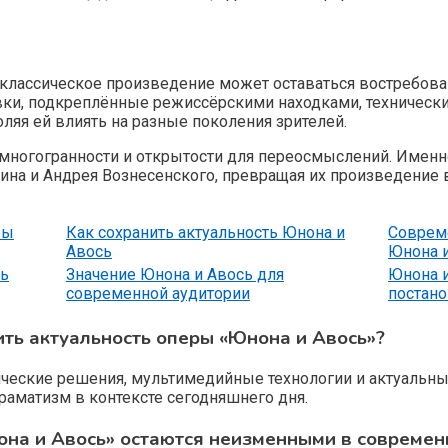
к классическое произведение может оставаться востребов
вки, подкреплённые режиссёрскими находками, техническ
яя ей влиять на разные поколения зрителей.
 многогранности и открытости для переосмыслений. Имен
ина и Андрея Вознесенского, превращая их произведени
ры
Как сохранить актуальность Юнона и
Соврем
Авось
Юнона 
сь
Значение Юнона и Авось для
Юнона и
современной аудитории
постан
ть актуальность оперы «Юнона и Авось»?
еские решения, мультимедийные технологии и актуальные
раматизм в контексте сегодняшнего дня.
она и Авось» остаются неизменными в современ