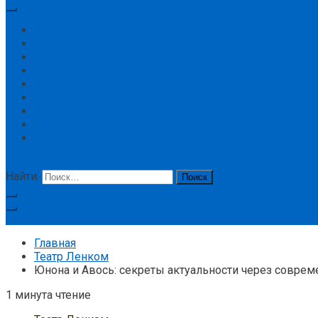
Главная
Концерт
Новости
Цирк
Спорт
История
Большой театр
Театр Ленком
Театр
кнопка режима сайта
Найти:
Подписка
Главная
Театр Ленком
Юнона и Авось: секреты актуальности через соврем
1 минута чтение