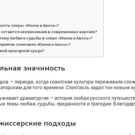
ность оперы «Юнона и Авось»?
» остаются неизменными в современных версиях?
ему любви и судьбы в опере «Юнона и Авось»?
приятие спектакля «Юнона и Авось»?
ной культурной среде?
альная значимость
дов — периоде, когда советская культура переживала сло
оваторским для того времени. Спектакль задал тон новым
уживает драматургия — история любви русского путешест
ые темы любви, судьбы, преданности и трагедии. Благодар
ежиссерские подходы