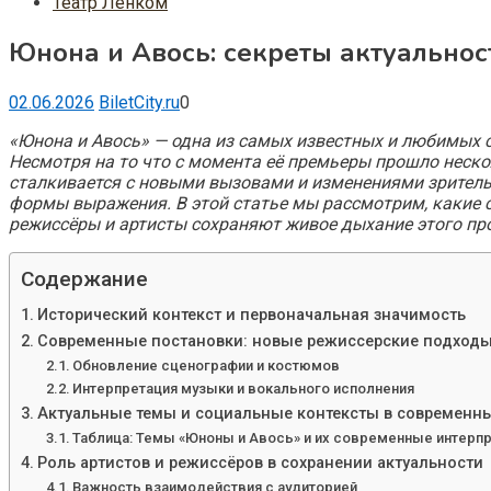
Театр Ленком
Юнона и Авось: секреты актуально
02.06.2026
BiletCity.ru
0
«Юнона и Авось» — одна из самых известных и любимых 
Несмотря на то что с момента её премьеры прошло нескол
сталкивается с новыми вызовами и изменениями зритель
формы выражения. В этой статье мы рассмотрим, какие с
режиссёры и артисты сохраняют живое дыхание этого пр
Содержание
Исторический контекст и первоначальная значимость
Современные постановки: новые режиссерские подход
Обновление сценографии и костюмов
Интерпретация музыки и вокального исполнения
Актуальные темы и социальные контексты в современны
Таблица: Темы «Юноны и Авось» и их современные интерп
Роль артистов и режиссёров в сохранении актуальности
Важность взаимодействия с аудиторией