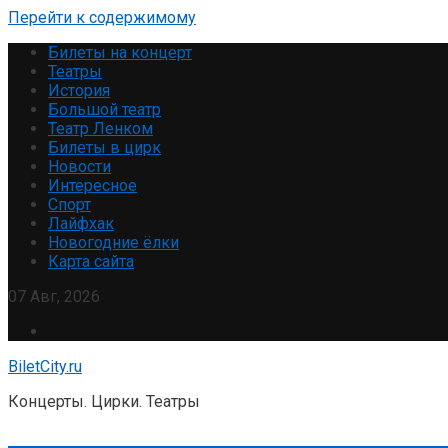
Перейти к содержимому
Билеты на концерт
Театры
История
Большой театр
Театр Ленком
Билеты в цирк
Новости
Интересное
Спорт
Лайфхак
Новогодние ёлки
Карта сайта
07 Авг, 2026
BiletCity.ru
Концерты. Цирки. Театры