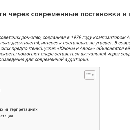
сти через современные постановки и
советских рок-опер, созданная в 1979 году композитором
ько десятилетий, интерес к постановке не угасает. В совр
ских предпочтений, успех «Юноны и Авось» объясняется е
екреты помогают опере оставаться актуальной через совр
оизведения для современной аудитории.
ы
х интерпретациях
ретации