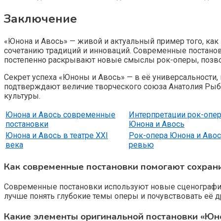
Заключение
«Юнона и Авось» — живой и актуальный пример того, ка
сочетанию традиций и инноваций. Современные постано
постепенно раскрывают новые смыслы рок-оперы, позвол
Секрет успеха «Юноны и Авось» — в её универсальности,
подтверждают величие творческого союза Анатолия Рыб
культуры.
Юнона и Авось современные
Интерпретации рок-опе
постановки
Юнона и Авось
Юнона и Авось в театре XXI
Рок-опера Юнона и Аво
века
ревью
Как современные постановки помогают сохрани
Современные постановки используют новые сценографич
лучше понять глубокие темы оперы и почувствовать её д
Какие элементы оригинальной постановки «Юн