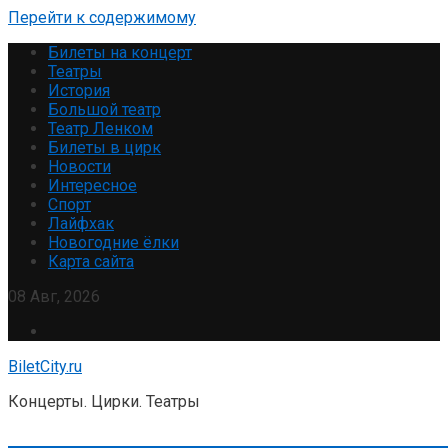
Перейти к содержимому
Билеты на концерт
Театры
История
Большой театр
Театр Ленком
Билеты в цирк
Новости
Интересное
Спорт
Лайфхак
Новогодние ёлки
Карта сайта
08 Авг, 2026
BiletCity.ru
Концерты. Цирки. Театры