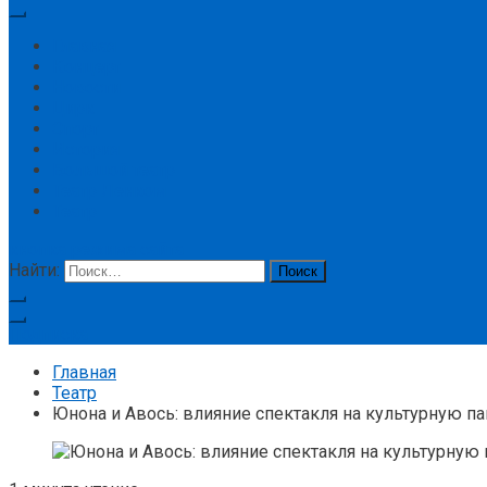
Главная
Концерт
Новости
Цирк
Спорт
История
Большой театр
Театр Ленком
Театр
кнопка режима сайта
Найти:
Подписка
Главная
Театр
Юнона и Авось: влияние спектакля на культурную п