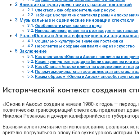
Влияние на культурную память разных поколений
Спектакль как образовательный ресурс
Таблица: Восприятие спектакля разными поколения
Музыкальные и сценические инновации спектакля
Особенности музыкального ряда
Инновационные решения в режиссуре и постановке
Роль «Юноны и Авось» в формировании национальн
Социально-культурное значение постановки
Перспективы сохранения памяти через искусство
Заключение
Как спектакль «Юнона и Авось» повлиял на восприя
Какие культурные традиции были сохранены или в
Как «Юнона и Авось» влияет на современные театр
Почему эмоциональная составляющая спектакля ва
Каким образом «Юнона и Авось» способствует межп
Исторический контекст создания сп
«Юнона и Авось» создан в начале 1980-х годов — период
политических трансформаций спектакль предлагает дра
Николая Резанова и дочери калифорнийского губернатор
Важным аспектом является использование реальных истор
зрителю погрузиться в эпоху без сухих уроков истории. 