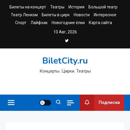
Перейти
Билеты на концерт
Театры
История
Большой театр
к
Театр Ленком
Билеты в цирк
Новости
Интересное
содержимому
Спорт
Лайфхак
Новогодние ёлки
Карта сайта
10 Авг, 2026
BiletCity.ru
Концерты. Цирки. Театры
Подписка