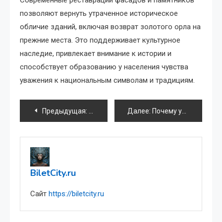
Современные реставрации фасадов и памятников
позволяют вернуть утраченное историческое
обличие зданий, включая возврат золотого орла на
прежние места. Это поддерживает культурное
наследие, привлекает внимание к истории и
способствует образованию у населения чувства
уважения к национальным символам и традициям.
Навигация
Предыдущая:
Магия бродячих трупп Средневековья: 
Далее:
Почему убили Лорку за его пьесы? История и причины трагедии
по
записям
BiletCity.ru
Сайт
https://biletcity.ru