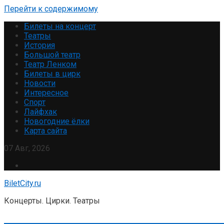
Перейти к содержимому
Билеты на концерт
Театры
История
Большой театр
Театр Ленком
Билеты в цирк
Новости
Интересное
Спорт
Лайфхак
Новогодние ёлки
Карта сайта
07 Авг, 2026
BiletCity.ru
Концерты. Цирки. Театры