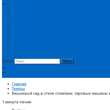
Главная
Концерт
Новости
Цирк
Спорт
История
Большой театр
Театр Ленком
Театр
кнопка режима сайта
Найти:
Подписка
Главная
Театры
Вишневый сад в стиле стимпанк: паровые машины
1 минута чтение