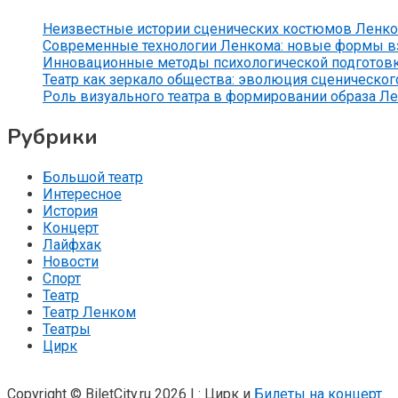
Неизвестные истории сценических костюмов Ленко
Современные технологии Ленкома: новые формы вз
Инновационные методы психологической подготов
Театр как зеркало общества: эволюция сценического
Роль визуального театра в формировании образа Л
Рубрики
Большой театр
Интересное
История
Концерт
Лайфхак
Новости
Спорт
Театр
Театр Ленком
Театры
Цирк
Copyright © BiletCity.ru 2026
|
: Цирк и
Билеты на концерт
.