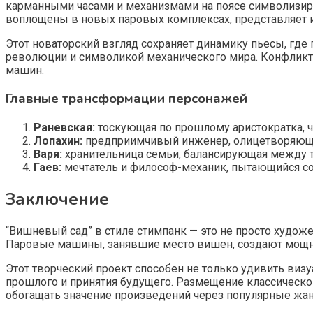
карманными часами и механизмами на поясе символизиру
воплощены в новых паровых комплексах, представляет и
Этот новаторский взгляд сохраняет динамику пьесы, где
революции и символикой механического мира. Конфлик
машин.
Главные трансформации персонажей
Раневская:
тоскующая по прошлому аристократка, 
Лопахин:
предприимчивый инженер, олицетворяющи
Варя:
хранительница семьи, балансирующая между 
Гаев:
мечтатель и философ-механик, пытающийся с
Заключение
“Вишневый сад” в стиле стимпанк — это не просто худо
Паровые машины, занявшие место вишен, создают мощную
Этот творческий проект способен не только удивить виз
прошлого и принятия будущего. Размещение классической
обогащать значение произведений через популярные жан