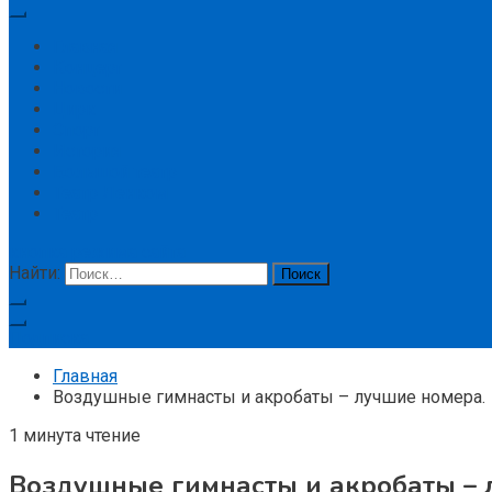
Главная
Концерт
Новости
Цирк
Спорт
История
Большой театр
Театр Ленком
Театр
кнопка режима сайта
Найти:
Подписка
Главная
Воздушные гимнасты и акробаты – лучшие номера.
1 минута чтение
Воздушные гимнасты и акробаты – 