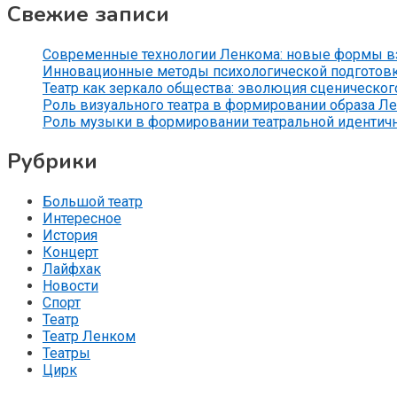
Свежие записи
Современные технологии Ленкома: новые формы вз
Инновационные методы психологической подготов
Театр как зеркало общества: эволюция сценического
Роль визуального театра в формировании образа Л
Роль музыки в формировании театральной идентич
Рубрики
Большой театр
Интересное
История
Концерт
Лайфхак
Новости
Спорт
Театр
Театр Ленком
Театры
Цирк