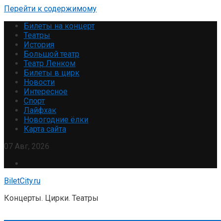
Перейти к содержимому
Билеты на концерт
Театры
История
Большой театр
Театр Ленком
Билеты в цирк
Новости
Интересное
Спорт
Лайфхак
Новогодние ёлки
Карта сайта
07 Авг, 2026
BiletCity.ru
Концерты. Цирки. Театры